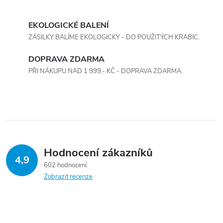
O
v
EKOLOGICKÉ BALENÍ
ZÁSILKY BALÍME EKOLOGICKY - DO POUŽITÝCH KRABIC.
l
DOPRAVA ZDARMA
á
PŘI NÁKUPU NAD 1 999,- KČ - DOPRAVA ZDARMA.
d
a
c
í
Hodnocení zákazníků
4,9
p
602 hodnocení
Zobrazit recenze
r
v