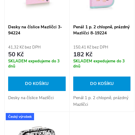
n
i
í
s
Desky na číslice Mazlíčci 3-
Penál 1 p. 2 chlopně, prázdný
p
94224
Mazlíčci 8-19224
p
r
41,32 Kč bez DPH
150,41 Kč bez DPH
r
50 Kč
182 Kč
o
SKLADEM expedujeme do 3
SKLADEM expedujeme do 3
o
dnů
dnů
d
d
DO KOŠÍKU
DO KOŠÍKU
u
u
Desky na číslice Mazlíčci
Penál 1 p. 2 chlopně, prázdný
k
Mazlíčci
k
Český výrobek
t
t