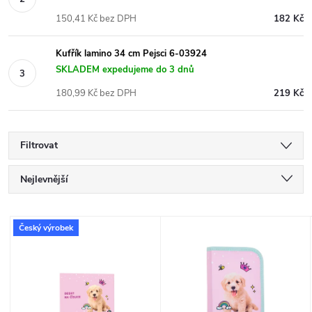
150,41 Kč bez DPH
182 Kč
Kufřík lamino 34 cm Pejsci 6-03924
SKLADEM expedujeme do 3 dnů
180,99 Kč bez DPH
219 Kč
Filtrovat
Ř
Nejlevnější
a
Nejdražší
V
Český výrobek
Nejprodávanější
z
ý
Abecedně
e
p