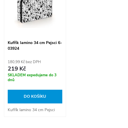
ů
ů
Kufřík lamino 34 cm Pejsci 6-
03924
180,99 Kč bez DPH
219 Kč
SKLADEM expedujeme do 3
dnů
DO KOŠÍKU
Kufřík lamino 34 cm Pejsci