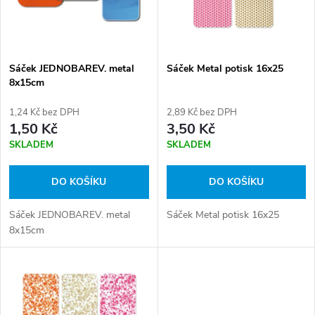
n
i
í
s
p
Sáček JEDNOBAREV. metal
Sáček Metal potisk 16x25
8x15cm
p
r
1,24 Kč bez DPH
2,89 Kč bez DPH
r
1,50 Kč
3,50 Kč
o
SKLADEM
SKLADEM
o
d
DO KOŠÍKU
DO KOŠÍKU
d
u
Sáček JEDNOBAREV. metal
Sáček Metal potisk 16x25
u
8x15cm
k
k
t
t