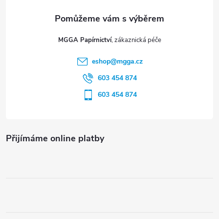
a
i
t
s
MGGA Papírnictví
í
u
eshop
@
mgga.cz
603 454 874
603 454 874
Přijímáme online platby