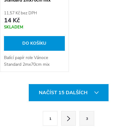
Standard 2mx70cm mix
11,57 Kč bez DPH
14 Kč
SKLADEM
DO KOŠÍKU
Balící papír role Vánoce
Standard 2mx70cm mix
O
NAČÍST 15 DALŠÍCH
v
l
S
1
3
t
á
r