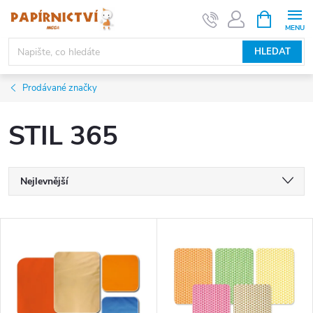
Přejít
NÁKUPNÍ
KOŠÍK
na
obsah
HLEDAT
Prodávané značky
STIL 365
Ř
Nejlevnější
a
Nejdražší
V
Nejprodávanější
z
ý
Abecedně
e
p