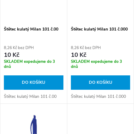
n
i
í
s
p
Štětec kulatý Milan 101 č.00
Štětec kulatý Milan 101 č.000
p
r
8,26 Kč bez DPH
8,26 Kč bez DPH
r
10 Kč
10 Kč
o
SKLADEM expedujeme do 3
SKLADEM expedujeme do 3
o
dnů
dnů
d
d
DO KOŠÍKU
DO KOŠÍKU
u
u
Štětec kulatý Milan 101 č.00
Štětec kulatý Milan 101 č.000
k
k
t
t