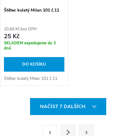
Štětec kulatý Milan 101 č.11
20,66 Kč bez DPH
25 Kč
SKLADEM expedujeme do 3
dnů
DO KOŠÍKU
Štětec kulatý Milan 101 č.11
O
NAČÍST 7 DALŠÍCH
v
l
S
1
2