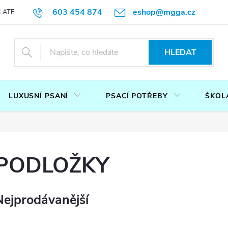
603 454 874
eshop@mgga.cz
LATBA
DOTAZ
PODMÍNKY OCHRANY OSOBNÍCH ÚDAJŮ
P
HLEDAT
LUXUSNÍ PSANÍ
PSACÍ POTŘEBY
ŠKOL
PODLOŽKY
Nejprodávanější