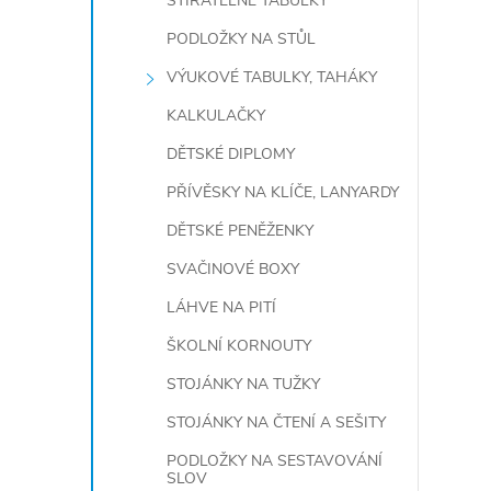
STÍRATELNÉ TABULKY
r
PODLOŽKY NA STŮL
VÝUKOVÉ TABULKY, TAHÁKY
KALKULAČKY
DĚTSKÉ DIPLOMY
PŘÍVĚSKY NA KLÍČE, LANYARDY
DĚTSKÉ PENĚŽENKY
SVAČINOVÉ BOXY
LÁHVE NA PITÍ
i
ŠKOLNÍ KORNOUTY
STOJÁNKY NA TUŽKY
STOJÁNKY NA ČTENÍ A SEŠITY
PODLOŽKY NA SESTAVOVÁNÍ
SLOV