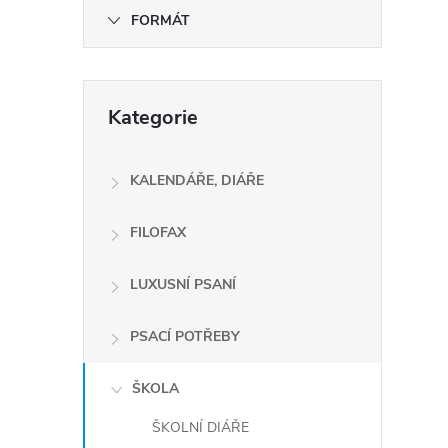
e
FORMÁT
l
Přeskočit
Kategorie
kategorie
í
i
KALENDÁŘE, DIÁŘE
FILOFAX
LUXUSNÍ PSANÍ
PSACÍ POTŘEBY
ŠKOLA
ŠKOLNÍ DIÁŘE