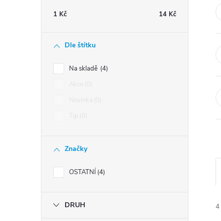
t
1
Kč
14
Kč
r
Dle štítku
a
Na skladě
4
n
Akce
0
Novinka
0
n
Tip
0
í
Značky
p
OSTATNÍ
4
a
n
DRUH
4