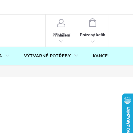
OUČENÍ O PRÁVU NA ODSTOUPENÍ OD SMLOUVY
FORMULÁŘ PRO U
NÁKUPNÍ
KOŠÍK
Prázdný košík
Přihlášení
A
VÝTVARNÉ POTŘEBY
KANCELÁŘ