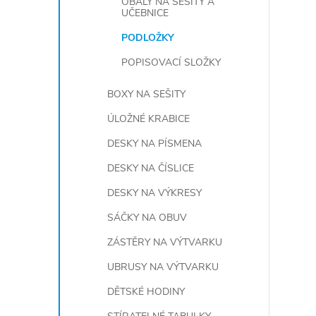
OBALY NA SEŠITY A
UČEBNICE
PODLOŽKY
POPISOVACÍ SLOŽKY
BOXY NA SEŠITY
ÚLOŽNÉ KRABICE
l
DESKY NA PÍSMENA
DESKY NA ČÍSLICE
DESKY NA VÝKRESY
SÁČKY NA OBUV
ZÁSTĚRY NA VÝTVARKU
í
UBRUSY NA VÝTVARKU
DĚTSKÉ HODINY