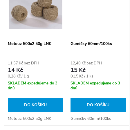
ů
ů
Motouz 500x2 50g LNK
Gumičky 60mm/100ks
11,57 Kč bez DPH
12,40 Kč bez DPH
14 Kč
15 Kč
Měrná
Měrná
0,28 Kč / 1 g
0,15 Kč / 1 ks
cena:
cena:
SKLADEM expedujeme do 3
SKLADEM expedujeme do 3
dnů
dnů
DO KOŠÍKU
DO KOŠÍKU
Motouz 500x2 50g LNK
Gumičky 60mm/100ks