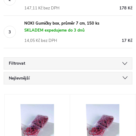
147,11 Kč bez DPH
178 Kč
NOKI Gumičky box, průměr 7 cm, 150 ks
SKLADEM expedujeme do 3 dnů
14,05 Kč bez DPH
17 Kč
Filtrovat
Ř
Nejlevnější
a
Nejdražší
V
Nejprodávanější
z
ý
Abecedně
e
p