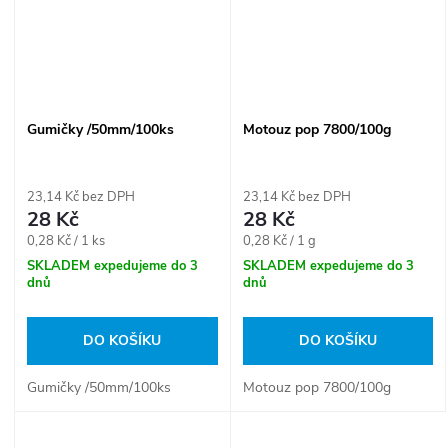
Gumičky /50mm/100ks
Motouz pop 7800/100g
23,14 Kč bez DPH
23,14 Kč bez DPH
28 Kč
28 Kč
Měrná
Měrná
0,28 Kč / 1 ks
0,28 Kč / 1 g
cena:
cena:
SKLADEM expedujeme do 3
SKLADEM expedujeme do 3
dnů
dnů
DO KOŠÍKU
DO KOŠÍKU
Gumičky /50mm/100ks
Motouz pop 7800/100g