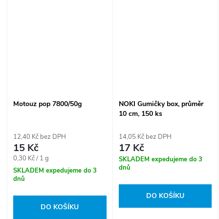
Motouz pop 7800/50g
NOKI Gumičky box, průměr
10 cm, 150 ks
12,40 Kč bez DPH
14,05 Kč bez DPH
15 Kč
17 Kč
Měrná
0,30 Kč / 1 g
SKLADEM expedujeme do 3
dnů
cena:
SKLADEM expedujeme do 3
dnů
DO KOŠÍKU
DO KOŠÍKU