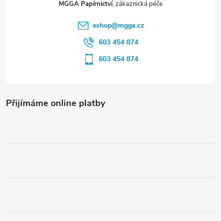
MGGA Papírnictví
í
eshop
@
mgga.cz
603 454 874
603 454 874
Přijímáme online platby