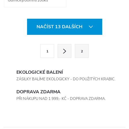
Gumičky/80mm/100ks
O
NAČÍST 13 DALŠÍCH
v
l
S
1
2
t
á
r
d
á
EKOLOGICKÉ BALENÍ
a
n
ZÁSILKY BALÍME EKOLOGICKY - DO POUŽITÝCH KRABIC.
k
c
DOPRAVA ZDARMA
o
PŘI NÁKUPU NAD 1 999,- KČ - DOPRAVA ZDARMA.
í
v
á
p
n
r
í