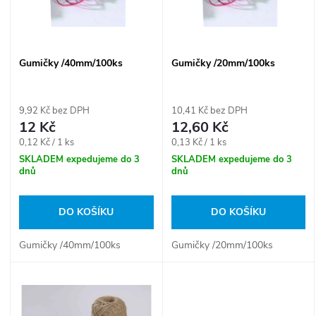
n
i
í
s
Gumičky /40mm/100ks
Gumičky /20mm/100ks
p
p
r
9,92 Kč bez DPH
10,41 Kč bez DPH
r
12 Kč
12,60 Kč
o
Měrná
Měrná
0,12 Kč / 1 ks
0,13 Kč / 1 ks
o
cena:
cena:
SKLADEM expedujeme do 3
SKLADEM expedujeme do 3
dnů
dnů
d
d
u
DO KOŠÍKU
DO KOŠÍKU
u
k
Gumičky /40mm/100ks
Gumičky /20mm/100ks
k
t
t