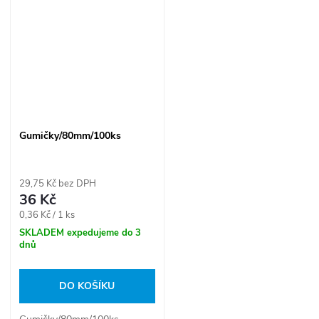
Gumičky/80mm/100ks
29,75 Kč bez DPH
36 Kč
Měrná
0,36 Kč / 1 ks
cena:
SKLADEM expedujeme do 3
dnů
DO KOŠÍKU