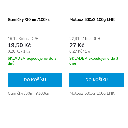
Gumičky /30mm/100ks
Motouz 500x2 100g LNK
16,12 Kč bez DPH
22,31 Kč bez DPH
19,50 Kč
27 Kč
Měrná
Měrná
0,20 Kč / 1 ks
0,27 Kč / 1 g
cena:
cena:
SKLADEM expedujeme do 3
SKLADEM expedujeme do 3
dnů
dnů
DO KOŠÍKU
DO KOŠÍKU
Gumičky /30mm/100ks
Motouz 500x2 100g LNK