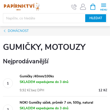
Přejít
NÁKUPNÍ
KOŠÍK
na
obsah
HLEDAT
DOMÁCNOST
GUMIČKY, MOTOUZY
Nejprodávanější
Gumičky /40mm/100ks
SKLADEM expedujeme do 3 dnů
9,92 Kč bez DPH
12 Kč
NOKI Gumičky sáček, průměr 7 cm, 500g, natural
SKLADEM expedujeme do 3 dnů