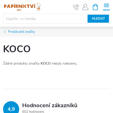
Přejít
NÁKUPNÍ
KOŠÍK
na
obsah
HLEDAT
Prodávané značky
KOCO
Žádné produkty značky
KOCO
nebyly nalezeny...
Hodnocení zákazníků
4,9
602 hodnocení