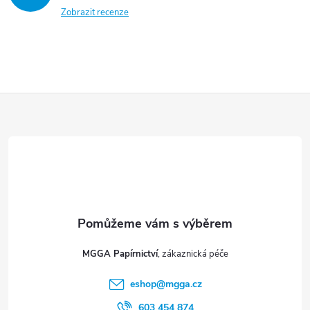
Zobrazit recenze
Z
á
p
a
t
MGGA Papírnictví
í
eshop
@
mgga.cz
603 454 874