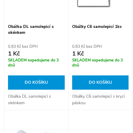
n
i
í
s
Obálka DL samolepicí s
Obálky C6 samolepicí 1ks
p
okénkem
p
r
0,83 Kč bez DPH
0,83 Kč bez DPH
r
1 Kč
1 Kč
o
SKLADEM expedujeme do 3
SKLADEM expedujeme do 3
o
dnů
dnů
d
d
DO KOŠÍKU
DO KOŠÍKU
u
u
Obálka DL samolepicí s
Obálky C6 samolepicí s krycí
k
okénkem
páskou
k
t
t