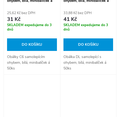
ohybem, bílá, minibalíček á
ohybem, bílá, minibalíček á
50ks
50ks
25,62 Kč bez DPH
33,88 Kč bez DPH
31 Kč
41 Kč
SKLADEM expedujeme do 3
SKLADEM expedujeme do 3
dnů
dnů
DO KOŠÍKU
DO KOŠÍKU
Obálky C6 samolepícím
Obálka DL samolepící s
ohybem, bílá, minibalíček á
ohybem, bílá, minibalíček á
50ks
50ks