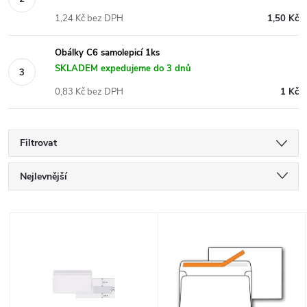
1,24 Kč bez DPH
1,50 Kč
Obálky C6 samolepicí 1ks
SKLADEM expedujeme do 3 dnů
0,83 Kč bez DPH
1 Kč
Filtrovat
Ř
Nejlevnější
a
Nejdražší
V
Nejprodávanější
z
ý
Abecedně
e
p