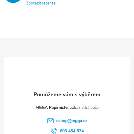
y
Zobrazit recenze
v
ý
p
Z
i
á
s
p
u
a
t
MGGA Papírnictví
í
eshop
@
mgga.cz
603 454 874