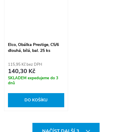
Elco, Obálka Prestige, C5/6
dlouhá, bílá, bal. 25 ks
115,95 Kč bez DPH
140,30 Kč
SKLADEM expedujeme do 3
dnů
DO KOŠÍKU
O
NAČÍST DALŠÍ 3