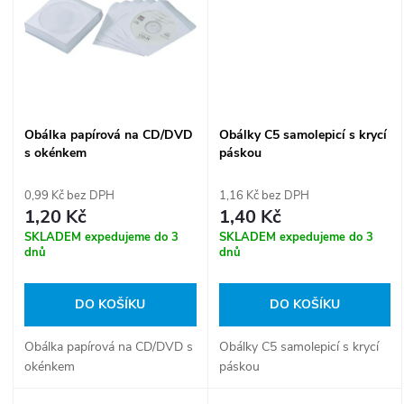
ů
ů
Obálka papírová na CD/DVD
Obálky C5 samolepicí s krycí
s okénkem
páskou
0,99 Kč bez DPH
1,16 Kč bez DPH
1,20 Kč
1,40 Kč
SKLADEM expedujeme do 3
SKLADEM expedujeme do 3
dnů
dnů
DO KOŠÍKU
DO KOŠÍKU
Obálka papírová na CD/DVD s
Obálky C5 samolepicí s krycí
okénkem
páskou