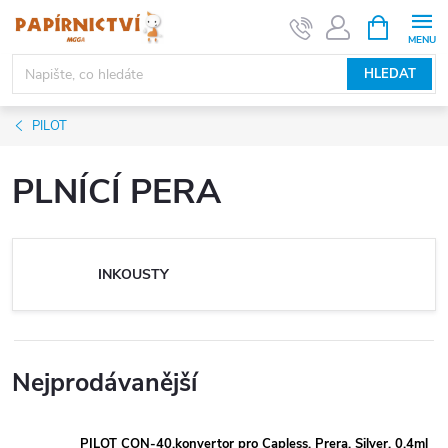
Přejít
NÁKUPNÍ
KOŠÍK
na
obsah
HLEDAT
PILOT
PLNÍCÍ PERA
INKOUSTY
Nejprodávanější
PILOT CON-40,konvertor pro Capless, Prera, Silver, 0,4ml