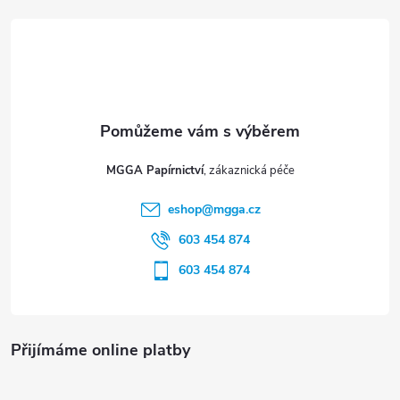
i
á
s
p
u
a
t
MGGA Papírnictví
í
eshop
@
mgga.cz
603 454 874
603 454 874
Přijímáme online platby