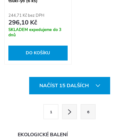
tsuki-yo (6 ks)
244,71 Kč bez DPH
296,10 Kč
SKLADEM expedujeme do 3
dnů
DO KOŠÍKU
O
NAČÍST 15 DALŠÍCH
v
l
S
1
6
t
á
r
d
á
EKOLOGICKÉ BALENÍ