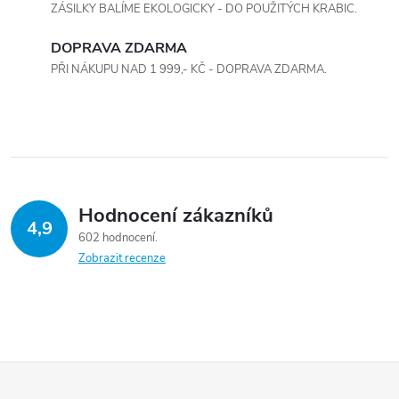
a
n
ZÁSILKY BALÍME EKOLOGICKY - DO POUŽITÝCH KRABIC.
k
c
DOPRAVA ZDARMA
o
PŘI NÁKUPU NAD 1 999,- KČ - DOPRAVA ZDARMA.
í
v
á
p
n
r
í
v
Hodnocení zákazníků
k
4,9
602 hodnocení
y
Zobrazit recenze
v
ý
p
Z