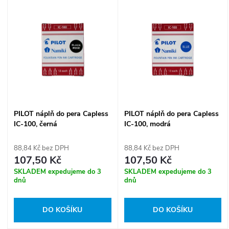
V
Nejprodávanější
z
ý
Abecedně
e
p
n
i
í
s
PILOT náplň do pera Capless
PILOT náplň do pera Capless
p
IC-100, černá
IC-100, modrá
p
r
88,84 Kč bez DPH
88,84 Kč bez DPH
r
107,50 Kč
107,50 Kč
o
SKLADEM expedujeme do 3
SKLADEM expedujeme do 3
o
dnů
dnů
d
d
DO KOŠÍKU
DO KOŠÍKU
u