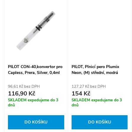
u
k
k
t
t
ů
ů
PILOT CON-40,konvertor pro
PILOT, Plnicí pero Plumix
Capless, Prera, Silver, 0,4ml
Neon, (M) střední, modrá
96,61 Kč bez DPH
127,27 Kč bez DPH
116,90 Kč
154 Kč
SKLADEM expedujeme do 3
SKLADEM expedujeme do 3
dnů
dnů
DO KOŠÍKU
DO KOŠÍKU