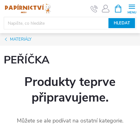
Přejít
NÁKUPNÍ
KOŠÍK
na
obsah
HLEDAT
MATERIÁLY
PEŘÍČKA
Produkty teprve
připravujeme.
Můžete se ale podívat na ostatní kategorie.