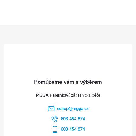
v
ý
p
Z
i
á
s
p
u
a
t
MGGA Papírnictví
í
eshop
@
mgga.cz
603 454 874
603 454 874