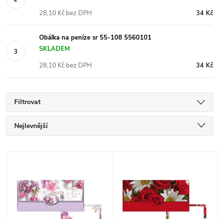
28,10 Kč bez DPH
34 Kč
Obálka na peníze sr 55-108 5560101
SKLADEM
28,10 Kč bez DPH
34 Kč
Filtrovat
Ř
Nejlevnější
a
Nejdražší
V
Nejprodávanější
z
ý
Abecedně
e
p