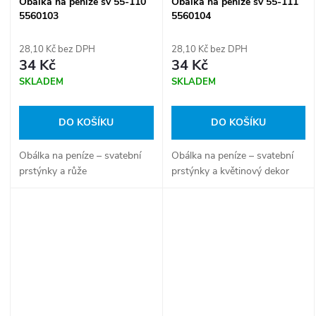
Obálka na peníze sv 55-110
Obálka na peníze sv 55-111
5560103
5560104
28,10 Kč bez DPH
28,10 Kč bez DPH
34 Kč
34 Kč
SKLADEM
SKLADEM
DO KOŠÍKU
DO KOŠÍKU
Obálka na peníze – svatební
Obálka na peníze – svatební
prstýnky a růže
prstýnky a květinový dekor