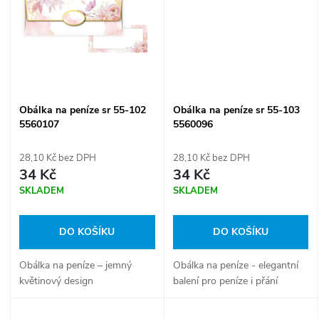
ů
ů
Obálka na peníze sr 55-102
Obálka na peníze sr 55-103
5560107
5560096
28,10 Kč bez DPH
28,10 Kč bez DPH
34 Kč
34 Kč
SKLADEM
SKLADEM
DO KOŠÍKU
DO KOŠÍKU
Obálka na peníze – jemný
Obálka na peníze - elegantní
květinový design
balení pro peníze i přání