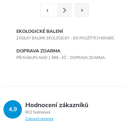
l
S
1
3
t
á
r
d
á
EKOLOGICKÉ BALENÍ
a
n
ZÁSILKY BALÍME EKOLOGICKY - DO POUŽITÝCH KRABIC.
k
c
DOPRAVA ZDARMA
o
PŘI NÁKUPU NAD 1 999,- KČ - DOPRAVA ZDARMA.
í
v
á
p
n
r
í
v
Hodnocení zákazníků
k
4,9
602 hodnocení
y
Zobrazit recenze