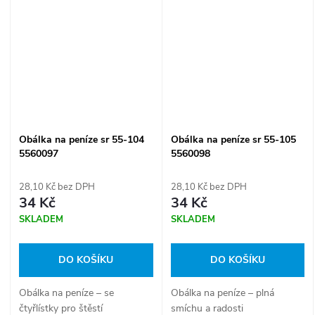
Obálka na peníze sr 55-104
Obálka na peníze sr 55-105
5560097
5560098
28,10 Kč bez DPH
28,10 Kč bez DPH
34 Kč
34 Kč
SKLADEM
SKLADEM
DO KOŠÍKU
DO KOŠÍKU
Obálka na peníze – se
Obálka na peníze – plná
čtyřlístky pro štěstí
smíchu a radosti