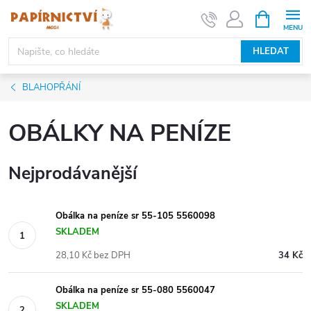
Přejít
NÁKUPNÍ
KOŠÍK
na
obsah
HLEDAT
BLAHOPŘÁNÍ
OBÁLKY NA PENÍZE
Nejprodávanější
Obálka na peníze sr 55-105 5560098
SKLADEM
28,10 Kč bez DPH
34 Kč
Obálka na peníze sr 55-080 5560047
SKLADEM