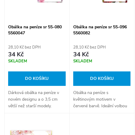
n
i
í
s
Obálka na peníze sr 55-080
Obálka na peníze sr 55-096
p
5560047
5560082
p
r
28,10 Kč bez DPH
28,10 Kč bez DPH
r
34 Kč
34 Kč
o
SKLADEM
SKLADEM
o
d
DO KOŠÍKU
DO KOŠÍKU
d
u
Dárková obálka na peníze v
Obálka na peníze s
u
novém designu a o 3,5 cm
květinovým motivem v
k
větší než starší modely.
červené barvě. Ideální volbou
k
pro darování finančního
t
obnosu při příležitostech, jako
jsou svatby, narozeniny nebo
t
jiné oslavy. Obálka...