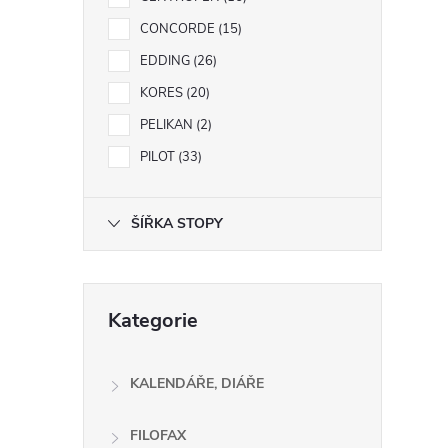
e
CONCORDE
15
l
EDDING
26
KORES
20
PELIKAN
2
í
i
PILOT
33
ŠÍŘKA STOPY
Přeskočit
Kategorie
kategorie
KALENDÁŘE, DIÁŘE
FILOFAX