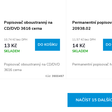
Popisovač oboustranný na
Permanentní popisov
CD/DVD 3616 cerna
20938.02
10,74 Kč bez DPH
11,57 Kč bez DPH
13 Kč
DO KOŠÍKU
14 Kč
DO
SKLADEM
SKLADEM
Popisovač oboustranný na CD/DVD
Permanentní popisovač 
3616 cerna
Kód:
3900497
O
NAČÍST 15 DALŠÍ
v