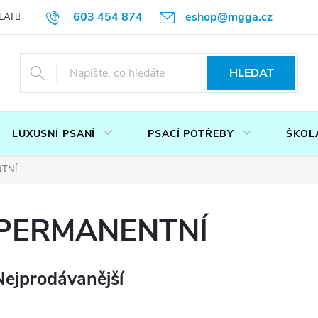
603 454 874
eshop@mgga.cz
LATBA
DOTAZ
PODMÍNKY OCHRANY OSOBNÍCH ÚDAJŮ
P
HLEDAT
LUXUSNÍ PSANÍ
PSACÍ POTŘEBY
ŠKOL
TNÍ
PERMANENTNÍ
Nejprodávanější