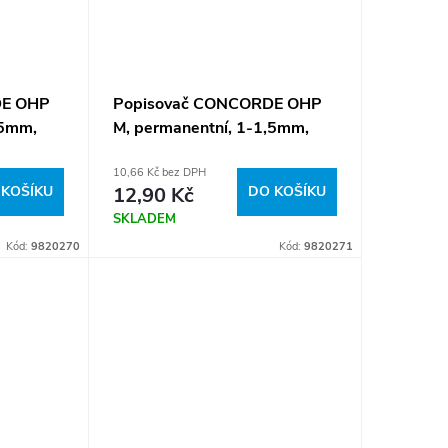
DE OHP
Popisovač CONCORDE OHP
,5mm,
M, permanentní, 1-1,5mm,
červená A65732
10,66 Kč bez DPH
 KOŠÍKU
12,90 Kč
DO KOŠÍKU
SKLADEM
Kód:
9820270
Kód:
9820271