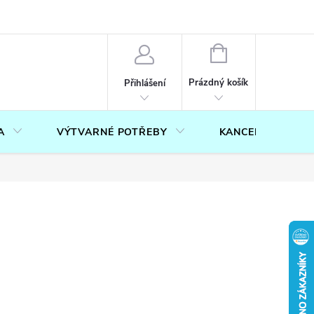
OUČENÍ O PRÁVU NA ODSTOUPENÍ OD SMLOUVY
FORMULÁŘ PRO U
NÁKUPNÍ
KOŠÍK
Prázdný košík
Přihlášení
A
VÝTVARNÉ POTŘEBY
KANCELÁŘ