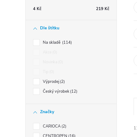
t
4
Kč
219
Kč
r
Dle štítku
a
Na skladě
114
n
Akce
0
Novinka
0
n
Tip
0
í
Výprodej
2
Český výrobek
12
p
a
Značky
n
CARIOCA
2
1
CENTROPEN
16