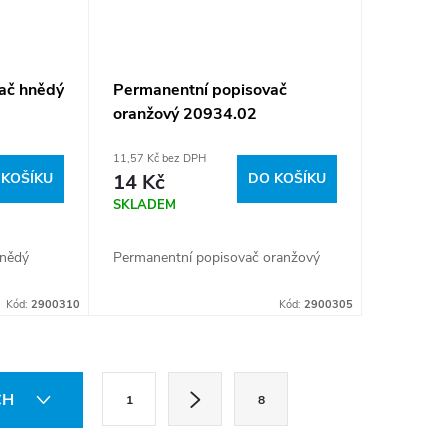
ač hnědý
Permanentní popisovač
oranžový 20934.02
11,57 Kč bez DPH
 KOŠÍKU
14 Kč
DO KOŠÍKU
SKLADEM
hnědý
Permanentní popisovač oranžový
Kód:
2900310
Kód:
2900305
S
CH
1
8
t