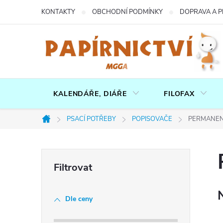
Přejít
KONTAKTY
OBCHODNÍ PODMÍNKY
DOPRAVA A P
na
obsah
KALENDÁŘE, DIÁŘE
FILOFAX
PSACÍ POTŘEBY
POPISOVAČE
PERMANEN
Domů
P
o
Dle ceny
s