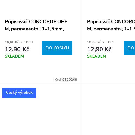
Popisovač CONCORDE OHP
Popisovač CONCOR
M, permanentní, 1-1,5mm,
M, permanentní, 1-1
modrá A65730
zelená A65733
10,66 Kč bez DPH
10,66 Kč bez DPH
12,90 Kč
DO KOŠÍKU
12,90 Kč
DO
SKLADEM
SKLADEM
Kód:
9820269
Český výrobek