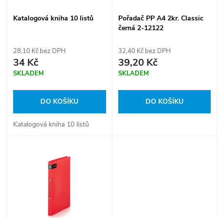
í
s
Katalogová kniha 10 listů
Pořadač PP A4 2kr. Classic
p
černá 2-12122
p
r
28,10 Kč bez DPH
32,40 Kč bez DPH
r
34 Kč
39,20 Kč
o
SKLADEM
SKLADEM
o
d
DO KOŠÍKU
DO KOŠÍKU
d
u
Katalogová kniha 10 listů
u
k
k
t
t
ů
ů