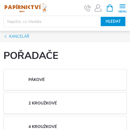
Přejít
NÁKUPNÍ
KOŠÍK
na
obsah
HLEDAT
KANCELÁŘ
POŘADAČE
PÁKOVÉ
2 KROUŽKOVÉ
4 KROUŽKOVÉ