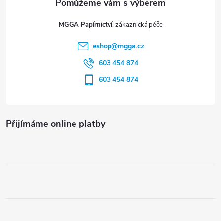
t
MGGA Papírnictví
í
eshop
@
mgga.cz
603 454 874
603 454 874
Přijímáme online platby