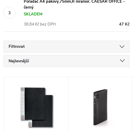
Pořadač A4 pákový,75mm,R mramor, CAESAR OFFICE -
černý
SKLADEM
38,84 Kč bez DPH
47 Kč
Filtrovat
Ř
Nejlevnější
a
Nejdražší
V
Nejprodávanější
z
ý
Abecedně
e
p
n
i