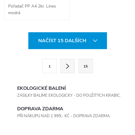
Pořadač PP A4 2kr. Lines
modrá
O
NAČÍST 15 DALŠÍCH
v
l
S
1
15
t
á
r
d
á
EKOLOGICKÉ BALENÍ
a
n
ZÁSILKY BALÍME EKOLOGICKY - DO POUŽITÝCH KRABIC.
k
c
DOPRAVA ZDARMA
o
PŘI NÁKUPU NAD 1 999,- KČ - DOPRAVA ZDARMA.
í
v
á
p