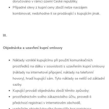
doručováno v rámci území České republiky.
Případné slevy z kupní ceny zboží nelze navzájem
kombinovat, nedohodne-li se prodávající s kupujícím jinak.
III.
Objednávka a uzavření kupní smlouvy
Náklady vzniklé kupujícímu při použití komunikačních
prostředků na dálku v souvislosti s uzavřením kupní smlouvy
(náklady na internetové připojení, náklady na telefonní
hovory), hradí kupující sám. Tyto náklady se neliší od základní
sazby.
Kupující provádí objednávku zboží těmito způsoby:
prostřednictvím svého zákaznického účtu, provedl-li
předchozí registraci v internetovém obchodě,
vyplněním objednávkového formuláře bez registrace.