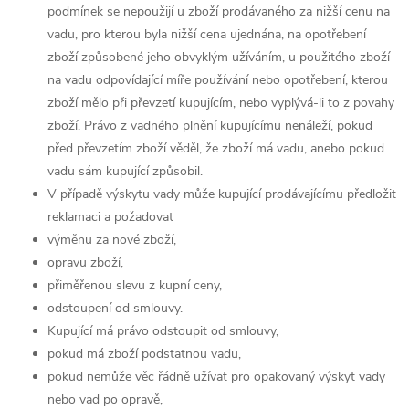
podmínek se nepoužijí u zboží prodávaného za nižší cenu na
vadu, pro kterou byla nižší cena ujednána, na opotřebení
zboží způsobené jeho obvyklým užíváním, u použitého zboží
na vadu odpovídající míře používání nebo opotřebení, kterou
zboží mělo při převzetí kupujícím, nebo vyplývá-li to z povahy
zboží. Právo z vadného plnění kupujícímu nenáleží, pokud
před převzetím zboží věděl, že zboží má vadu, anebo pokud
vadu sám kupující způsobil.
V případě výskytu vady může kupující prodávajícímu předložit
reklamaci a požadovat
výměnu za nové zboží,
opravu zboží,
přiměřenou slevu z kupní ceny,
odstoupení od smlouvy.
Kupující má právo odstoupit od smlouvy,
pokud má zboží podstatnou vadu,
pokud nemůže věc řádně užívat pro opakovaný výskyt vady
nebo vad po opravě,