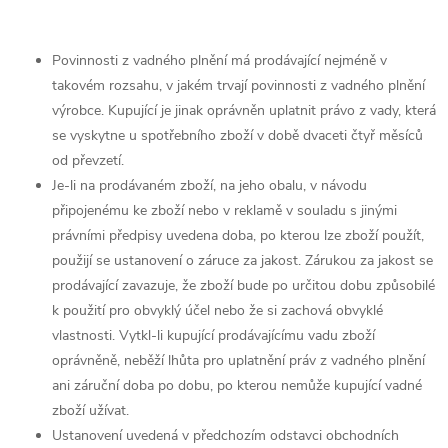
Povinnosti z vadného plnění má prodávající nejméně v
takovém rozsahu, v jakém trvají povinnosti z vadného plnění
výrobce. Kupující je jinak oprávněn uplatnit právo z vady, která
se vyskytne u spotřebního zboží v době dvaceti čtyř měsíců
od převzetí.
Je-li na prodávaném zboží, na jeho obalu, v návodu
připojenému ke zboží nebo v reklamě v souladu s jinými
právními předpisy uvedena doba, po kterou lze zboží použít,
použijí se ustanovení o záruce za jakost. Zárukou za jakost se
prodávající zavazuje, že zboží bude po určitou dobu způsobilé
k použití pro obvyklý účel nebo že si zachová obvyklé
vlastnosti. Vytkl-li kupující prodávajícímu vadu zboží
oprávněně, neběží lhůta pro uplatnění práv z vadného plnění
ani záruční doba po dobu, po kterou nemůže kupující vadné
zboží užívat.
Ustanovení uvedená v předchozím odstavci obchodních