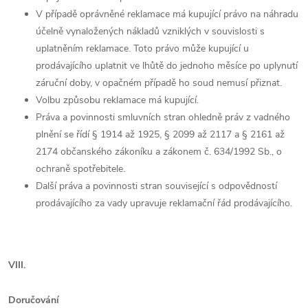
V případě oprávněné reklamace má kupující právo na náhradu
účelně vynaložených nákladů vzniklých v souvislosti s
uplatněním reklamace. Toto právo může kupující u
prodávajícího uplatnit ve lhůtě do jednoho měsíce po uplynutí
záruční doby, v opačném případě ho soud nemusí přiznat.
Volbu způsobu reklamace má kupující.
Práva a povinnosti smluvních stran ohledně práv z vadného
plnění se řídí § 1914 až 1925, § 2099 až 2117 a § 2161 až
2174 občanského zákoníku a zákonem č. 634/1992 Sb., o
ochraně spotřebitele.
Další práva a povinnosti stran související s odpovědností
prodávajícího za vady upravuje reklamační řád prodávajícího.
VIII.
Doručování