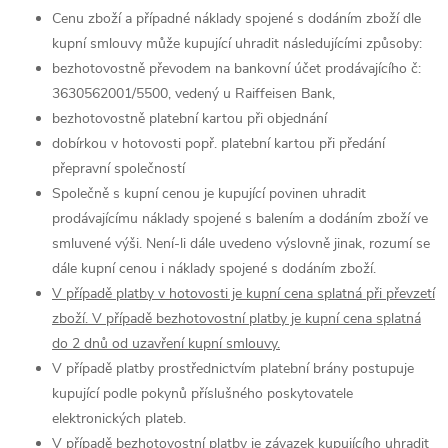
Cenu zboží a případné náklady spojené s dodáním zboží dle
kupní smlouvy může kupující uhradit následujícími způsoby:
bezhotovostně převodem na bankovní účet prodávajícího č:
3630562001/5500, vedený u Raiffeisen Bank,
bezhotovostně platební kartou při objednání
dobírkou v hotovosti popř. platební kartou při předání
přepravní společností
Společně s kupní cenou je kupující povinen uhradit
prodávajícímu náklady spojené s balením a dodáním zboží ve
smluvené výši. Není-li dále uvedeno výslovně jinak, rozumí se
dále kupní cenou i náklady spojené s dodáním zboží.
V případě platby v hotovosti je kupní cena splatná při převzetí
zboží. V případě bezhotovostní platby je kupní cena splatná
do 2 dnů od uzavření kupní smlouvy.
V případě platby prostřednictvím platební brány postupuje
kupující podle pokynů příslušného poskytovatele
elektronických plateb.
V případě bezhotovostní platby je závazek kupujícího uhradit