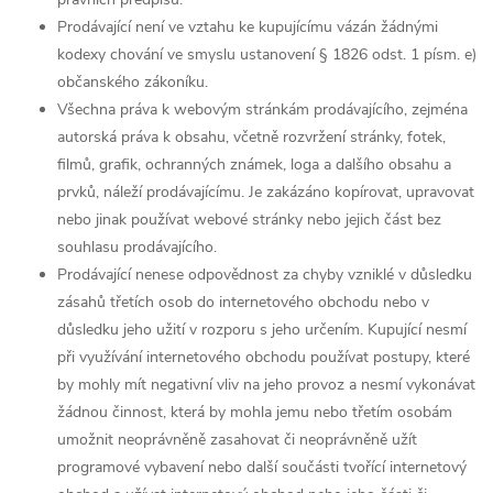
Prodávající není ve vztahu ke kupujícímu vázán žádnými
kodexy chování ve smyslu ustanovení § 1826 odst. 1 písm. e)
občanského zákoníku.
Všechna práva k webovým stránkám prodávajícího, zejména
autorská práva k obsahu, včetně rozvržení stránky, fotek,
filmů, grafik, ochranných známek, loga a dalšího obsahu a
prvků, náleží prodávajícímu. Je zakázáno kopírovat, upravovat
nebo jinak používat webové stránky nebo jejich část bez
souhlasu prodávajícího.
Prodávající nenese odpovědnost za chyby vzniklé v důsledku
zásahů třetích osob do internetového obchodu nebo v
důsledku jeho užití v rozporu s jeho určením. Kupující nesmí
při využívání internetového obchodu používat postupy, které
by mohly mít negativní vliv na jeho provoz a nesmí vykonávat
žádnou činnost, která by mohla jemu nebo třetím osobám
umožnit neoprávněně zasahovat či neoprávněně užít
programové vybavení nebo další součásti tvořící internetový