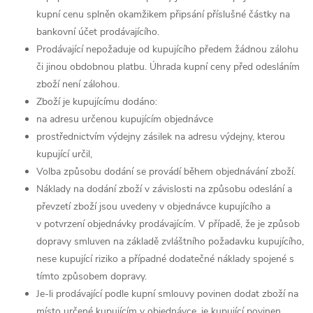
kupní cenu splněn okamžikem připsání příslušné částky na
bankovní účet prodávajícího.
Prodávající nepožaduje od kupujícího předem žádnou zálohu
či jinou obdobnou platbu. Úhrada kupní ceny před odesláním
zboží není zálohou.
Zboží je kupujícímu dodáno:
na adresu určenou kupujícím objednávce
prostřednictvím výdejny zásilek na adresu výdejny, kterou
kupující určil,
Volba způsobu dodání se provádí během objednávání zboží.
Náklady na dodání zboží v závislosti na způsobu odeslání a
převzetí zboží jsou uvedeny v objednávce kupujícího a
v potvrzení objednávky prodávajícím. V případě, že je způsob
dopravy smluven na základě zvláštního požadavku kupujícího,
nese kupující riziko a případné dodatečné náklady spojené s
tímto způsobem dopravy.
Je-li prodávající podle kupní smlouvy povinen dodat zboží na
místo určené kupujícím v objednávce, je kupující povinen