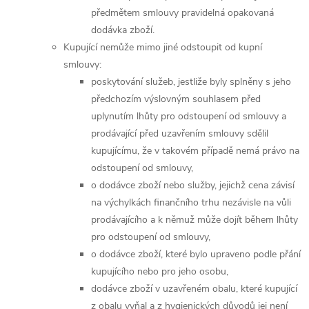
předmětem smlouvy pravidelná opakovaná
dodávka zboží.
Kupující nemůže mimo jiné odstoupit od kupní
smlouvy:
poskytování služeb, jestliže byly splněny s jeho
předchozím výslovným souhlasem před
uplynutím lhůty pro odstoupení od smlouvy a
prodávající před uzavřením smlouvy sdělil
kupujícímu, že v takovém případě nemá právo na
odstoupení od smlouvy,
o dodávce zboží nebo služby, jejichž cena závisí
na výchylkách finančního trhu nezávisle na vůli
prodávajícího a k němuž může dojít během lhůty
pro odstoupení od smlouvy,
o dodávce zboží, které bylo upraveno podle přání
kupujícího nebo pro jeho osobu,
dodávce zboží v uzavřeném obalu, které kupující
z obalu vyňal a z hygienických důvodů jej není