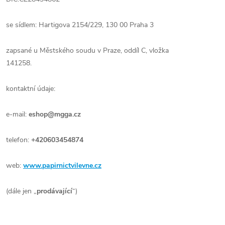
se sídlem: Hartigova 2154/229, 130 00 Praha 3
zapsané u Městského soudu v Praze, oddíl C, vložka
141258.
kontaktní údaje:
e-mail:
eshop@mgga.cz
telefon:
+420603454874
web:
www.papirnictvilevne.cz
(dále jen „
prodávající
“)