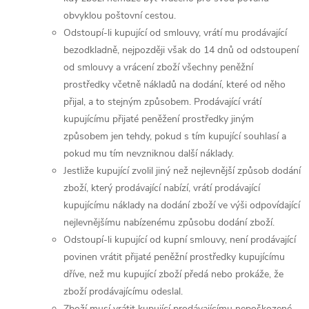
obvyklou poštovní cestou.
Odstoupí-li kupující od smlouvy, vrátí mu prodávající
bezodkladně, nejpozději však do 14 dnů od odstoupení
od smlouvy a vrácení zboží všechny peněžní
prostředky včetně nákladů na dodání, které od něho
přijal, a to stejným způsobem. Prodávající vrátí
kupujícímu přijaté peněžení prostředky jiným
způsobem jen tehdy, pokud s tím kupující souhlasí a
pokud mu tím nevzniknou další náklady.
Jestliže kupující zvolil jiný než nejlevnější způsob dodání
zboží, který prodávající nabízí, vrátí prodávající
kupujícímu náklady na dodání zboží ve výši odpovídající
nejlevnějšímu nabízenému způsobu dodání zboží.
Odstoupí-li kupující od kupní smlouvy, není prodávající
povinen vrátit přijaté peněžní prostředky kupujícímu
dříve, než mu kupující zboží předá nebo prokáže, že
zboží prodávajícímu odeslal.
Zboží musí vrátit kupující prodávajícímu nepoškozené,