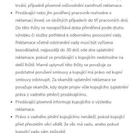
trvání, případně písemné odůvodnění zamítnutí reklamace.
Prodávající nebo jím pověřený pracovník rozhodne o
reklamaci ihned, ve složitých případech do tří pracovních dnů.
Do této lhůty se nezapočítává doba přiměřená podle druhu
výrobku či služby potřebná k odbornému posouzení vady.
Reklamace včetně odstranění vady musí být vyřízena
bezodkladně, nejpozději do 30 dnů ode dne uplatnění
reklamace, pokud se prodávající s kupujícím nedohodne na
delší lhůtě. Marné uplynutí této lhůty se považuje za
podstatné porušení smlouvy a kupující má právo od kupní
smlouvy odstoupit. Za okamžik uplatnění reklamace se
považuje okamžik, kdy dojde projev vůle kupujícího (uplatnění
práva z vadného plnění) prodávajícímu.
Prodávající písemně informuje kupujícího o výsledku
reklamace.
Právo z vadného plnění kupujícímu nenáleží, pokud kupující
před převzetím věci věděl, že věc má vadu, anebo pokud
kupující vadu sám způsobil.