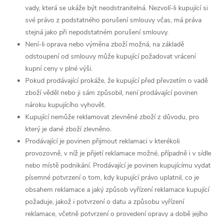
vady, která se ukáže být neodstranitelná. Nezvolí-li kupující si
své právo z podstatného porušení smlouvy včas, má práva
stejná jako při nepodstatném porušení smlouvy.
Není-li oprava nebo výměna zboží možná, na základě
odstoupení od smlouvy může kupující požadovat vrácení
kupní ceny v plné výši.
Pokud prodávající prokáže, že kupující před převzetím o vadě
zboží věděl nebo ji sám způsobil, není prodávající povinen
nároku kupujícího vyhovět.
Kupující nemůže reklamovat zlevněné zboží z důvodu, pro
který je dané zboží zlevněno.
Prodávající je povinen přijmout reklamaci v kterékoli
provozovně, v níž je přijetí reklamace možné, případně i v sídle
nebo místě podnikání. Prodávající je povinen kupujícímu vydat
písemné potvrzení o tom, kdy kupující právo uplatnil, co je
obsahem reklamace a jaký způsob vyřízení reklamace kupující
požaduje, jakož i potvrzení o datu a způsobu vyřízení
reklamace, včetně potvrzení o provedení opravy a době jejího