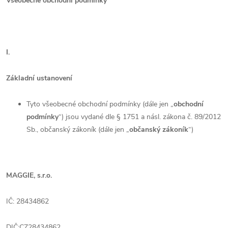
Všeobecné obchodní podmínky
I.
Základní ustanovení
Tyto všeobecné obchodní podmínky (dále jen „
obchodní
podmínky
“) jsou vydané dle § 1751 a násl. zákona č. 89/2012
Sb., občanský zákoník (dále jen „
občanský zákoník
“)
MAGGIE, s.r.o.
IČ: 28434862
DIČ:CZ28434862