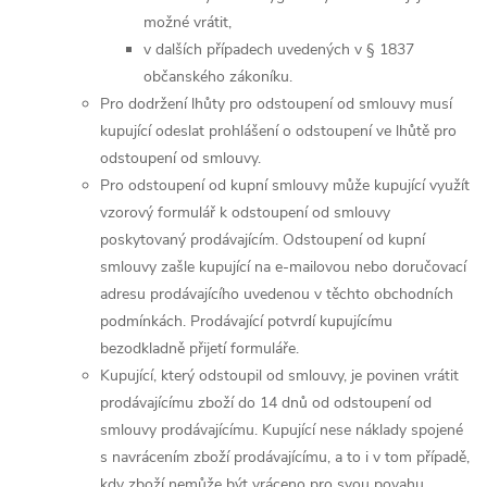
možné vrátit,
v dalších případech uvedených v § 1837
občanského zákoníku.
Pro dodržení lhůty pro odstoupení od smlouvy musí
kupující odeslat prohlášení o odstoupení ve lhůtě pro
odstoupení od smlouvy.
Pro odstoupení od kupní smlouvy může kupující využít
vzorový formulář k odstoupení od smlouvy
poskytovaný prodávajícím. Odstoupení od kupní
smlouvy zašle kupující na e-mailovou nebo doručovací
adresu prodávajícího uvedenou v těchto obchodních
podmínkách. Prodávající potvrdí kupujícímu
bezodkladně přijetí formuláře.
Kupující, který odstoupil od smlouvy, je povinen vrátit
prodávajícímu zboží do 14 dnů od odstoupení od
smlouvy prodávajícímu. Kupující nese náklady spojené
s navrácením zboží prodávajícímu, a to i v tom případě,
kdy zboží nemůže být vráceno pro svou povahu