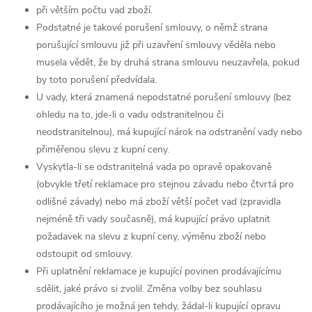
při větším počtu vad zboží.
Podstatné je takové porušení smlouvy, o němž strana
porušující smlouvu již při uzavření smlouvy věděla nebo
musela vědět, že by druhá strana smlouvu neuzavřela, pokud
by toto porušení předvídala.
U vady, která znamená nepodstatné porušení smlouvy (bez
ohledu na to, jde-li o vadu odstranitelnou či
neodstranitelnou), má kupující nárok na odstranění vady nebo
přiměřenou slevu z kupní ceny.
Vyskytla-li se odstranitelná vada po opravě opakovaně
(obvykle třetí reklamace pro stejnou závadu nebo čtvrtá pro
odlišné závady) nebo má zboží větší počet vad (zpravidla
nejméně tři vady současně), má kupující právo uplatnit
požadavek na slevu z kupní ceny, výměnu zboží nebo
odstoupit od smlouvy.
Při uplatnění reklamace je kupující povinen prodávajícímu
sdělit, jaké právo si zvolil. Změna volby bez souhlasu
prodávajícího je možná jen tehdy, žádal-li kupující opravu