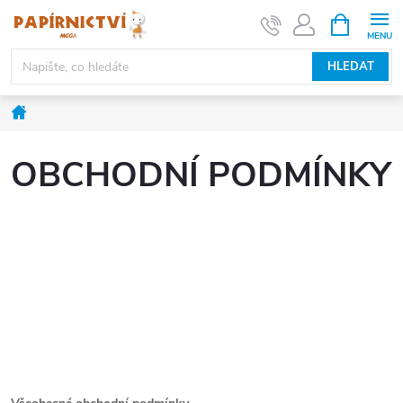
Přejít
NÁKUPNÍ
KOŠÍK
na
obsah
HLEDAT
Domů
OBCHODNÍ PODMÍNKY