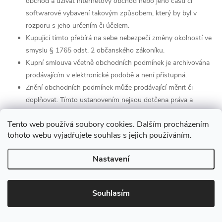
obchod a užívat internetový obchod nebo jeho části či
softwarové vybavení takovým způsobem, který by byl v
rozporu s jeho určením či účelem.
Kupující tímto přebírá na sebe nebezpečí změny okolností ve
smyslu § 1765 odst. 2 občanského zákoníku.
Kupní smlouva včetně obchodních podmínek je archivována
prodávajícím v elektronické podobě a není přístupná.
Znění obchodních podmínek může prodávající měnit či
doplňovat. Tímto ustanovením nejsou dotčena práva a
povinnosti vzniklé po dobu účinnosti předchozího znění
Tento web používá soubory cookies. Dalším procházením
obchodních podmínek.
tohoto webu vyjadřujete souhlas s jejich používáním.
Přílohou obchodních podmínek je vzorový formulář pro
odstoupení od smlouvy.
Nastavení
Souhlasím
Tyto obchodní podmínky nabývají účinnosti dnem 21.3.2020