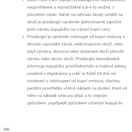
neopotřebené a neznečištěné a je-li to možné, v
původním obalu. Nárok na náhradu škody vzniklé na
zboží je prodávající oprávněn jednostranně započíst
proti nároku kupujícího na vrácení kupní ceny.
Prodávající je oprávněn odstoupit od kupní smlouvy z
důvodu vyprodání zásob, nedostupnosti zboží, nebo
když výrobce, dovozce nebo dodavatel zboží přerušil
výrobu nebo dovoz zboží. Prodávající bezodkladně
informuje kupujícího prostřednictvím e-mailové adresy
uvedené v objednávce a vrátí ve lhůtě 14 dnů od
oznámení o odstoupení od kupní smlouvy všechny
peněžní prostředky včetně nákladů na dodání, které od
něho na základě smlouvy přijal, a to stejným
způsobem, popřípadě způsobem určeným kupujícím.
VII.