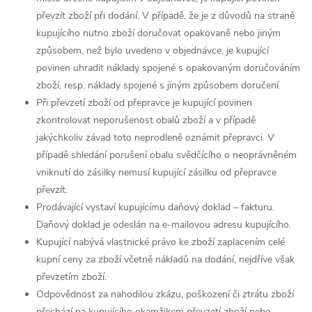
převzít zboží při dodání. V případě, že je z důvodů na straně
kupujícího nutno zboží doručovat opakovaně nebo jiným
způsobem, než bylo uvedeno v objednávce, je kupující
povinen uhradit náklady spojené s opakovaným doručováním
zboží, resp. náklady spojené s jiným způsobem doručení.
Při převzetí zboží od přepravce je kupující povinen
zkontrolovat neporušenost obalů zboží a v případě
jakýchkoliv závad toto neprodleně oznámit přepravci. V
případě shledání porušení obalu svědčícího o neoprávněném
vniknutí do zásilky nemusí kupující zásilku od přepravce
převzít.
Prodávající vystaví kupujícímu daňový doklad – fakturu.
Daňový doklad je odeslán na e-mailovou adresu kupujícího.
Kupující nabývá vlastnické právo ke zboží zaplacením celé
kupní ceny za zboží včetně nákladů na dodání, nejdříve však
převzetím zboží.
Odpovědnost za nahodilou zkázu, poškození či ztrátu zboží
přechází na kupujícího okamžikem převzetí zboží nebo