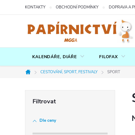
Přejít
KONTAKTY
OBCHODNÍ PODMÍNKY
DOPRAVA A P
na
obsah
KALENDÁŘE, DIÁŘE
FILOFAX
CESTOVÁNÍ, SPORT, FESTIVALY
SPORT
Domů
P
o
Dle ceny
s