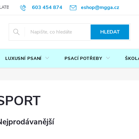
603 454 874
eshop@mgga.cz
LATBA
DOTAZ
PODMÍNKY OCHRANY OSOBNÍCH ÚDAJŮ
P
HLEDAT
LUXUSNÍ PSANÍ
PSACÍ POTŘEBY
ŠKOL
SPORT
Nejprodávanější