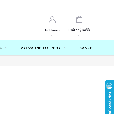
OUČENÍ O PRÁVU NA ODSTOUPENÍ OD SMLOUVY
FORMULÁŘ PRO U
NÁKUPNÍ
KOŠÍK
Prázdný košík
Přihlášení
A
VÝTVARNÉ POTŘEBY
KANCELÁŘ