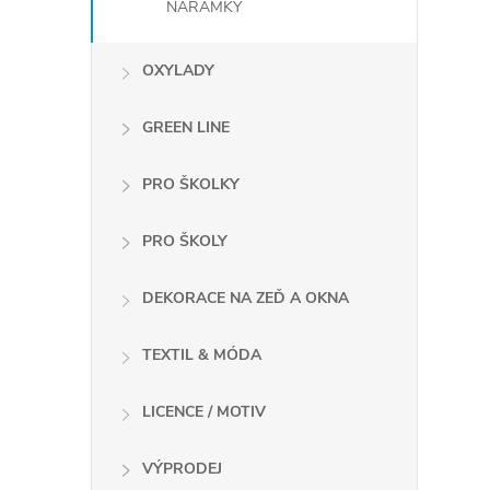
NÁRAMKY
OXYLADY
l
GREEN LINE
PRO ŠKOLKY
PRO ŠKOLY
DEKORACE NA ZEĎ A OKNA
í
TEXTIL & MÓDA
r
LICENCE / MOTIV
VÝPRODEJ