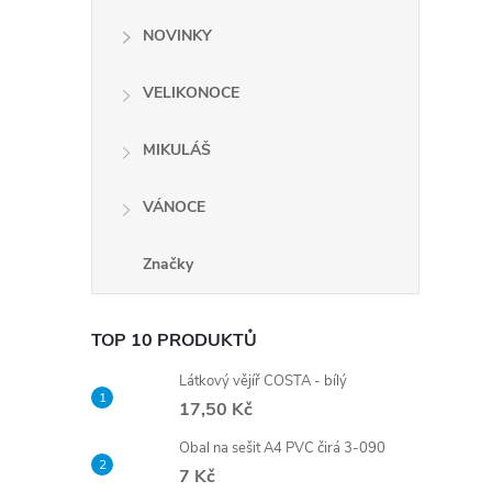
NOVINKY
VELIKONOCE
MIKULÁŠ
i
VÁNOCE
Značky
TOP 10 PRODUKTŮ
Látkový vějíř COSTA - bílý
17,50 Kč
Obal na sešit A4 PVC čirá 3-090
7 Kč