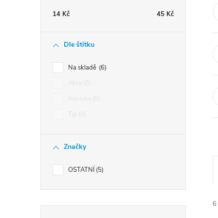
t
14
Kč
45
Kč
r
Dle štítku
a
Na skladě
6
n
Akce
0
Novinka
0
n
Tip
0
í
Značky
p
OSTATNÍ
5
a
n
6
Přeskočit