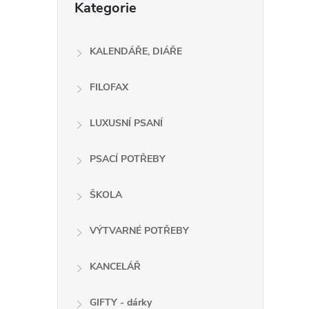
Kategorie
e
kategorie
l
KALENDÁŘE, DIÁŘE
FILOFAX
í
i
LUXUSNÍ PSANÍ
PSACÍ POTŘEBY
ŠKOLA
VÝTVARNÉ POTŘEBY
KANCELÁŘ
GIFTY - dárky