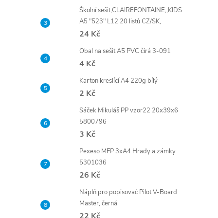
Školní sešit,CLAIREFONTAINE,,KIDS
A5 "523" L12 20 listů CZ/SK,
24 Kč
Obal na sešit A5 PVC čirá 3-091
4 Kč
Karton kreslící A4 220g bílý
2 Kč
Sáček Mikuláš PP vzor22 20x39x6
5800796
3 Kč
Pexeso MFP 3xA4 Hrady a zámky
5301036
26 Kč
Náplň pro popisovač Pilot V-Board
Master, černá
22 Kč