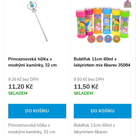
z
ý
Abecedně
e
p
n
i
í
s
Princeznovská hůlka s
Bublifuk 11cm 60ml s
p
modrými kamínky, 32 cm
labyrintem mix 6barev 35084
p
r
9,26 Kč bez DPH
9,50 Kč bez DPH
r
11,20 Kč
11,50 Kč
o
SKLADEM
SKLADEM
o
d
DO KOŠÍKU
DO KOŠÍKU
d
u
Princeznovská hůlka s
Bublifuk 11cm 60ml s
u
modrými kamínky, 32 cm
labyrintem 6barev