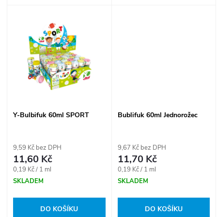
k
k
t
t
ů
ů
Y-Bulbifuk 60ml SPORT
Bublifuk 60ml Jednorožec
9,59 Kč bez DPH
9,67 Kč bez DPH
11,60 Kč
11,70 Kč
Měrná
Měrná
0,19 Kč / 1 ml
0,19 Kč / 1 ml
cena:
cena:
SKLADEM
SKLADEM
DO KOŠÍKU
DO KOŠÍKU