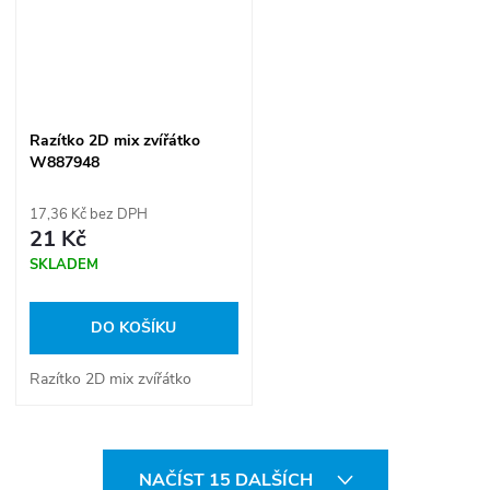
Razítko 2D mix zvířátko
W887948
17,36 Kč bez DPH
21 Kč
SKLADEM
DO KOŠÍKU
Razítko 2D mix zvířátko
O
NAČÍST 15 DALŠÍCH