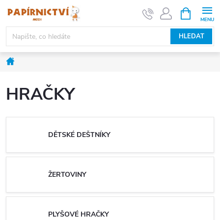
Přejít
NÁKUPNÍ
KOŠÍK
na
obsah
HLEDAT
Domů
HRAČKY
DĚTSKÉ DEŠTNÍKY
ŽERTOVINY
PLYŠOVÉ HRAČKY