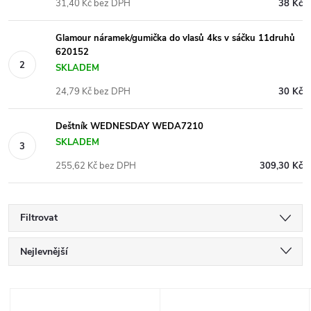
31,40 Kč bez DPH
38 Kč
Glamour náramek/gumička do vlasů 4ks v sáčku 11druhů
620152
SKLADEM
24,79 Kč bez DPH
30 Kč
Deštník WEDNESDAY WEDA7210
SKLADEM
255,62 Kč bez DPH
309,30 Kč
Filtrovat
Ř
Nejlevnější
a
Nejdražší
V
Nejprodávanější