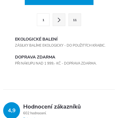
v
l
S
1
11
t
á
r
d
á
EKOLOGICKÉ BALENÍ
a
n
ZÁSILKY BALÍME EKOLOGICKY - DO POUŽITÝCH KRABIC.
k
c
DOPRAVA ZDARMA
o
PŘI NÁKUPU NAD 1 999,- KČ - DOPRAVA ZDARMA.
í
v
á
p
n
r
í
v
Hodnocení zákazníků
k
4,9
602 hodnocení