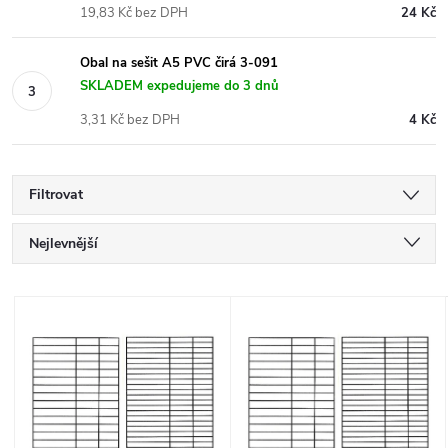
19,83 Kč bez DPH
24 Kč
Obal na sešit A5 PVC čirá 3-091
SKLADEM expedujeme do 3 dnů
3,31 Kč bez DPH
4 Kč
Filtrovat
Ř
Nejlevnější
a
Nejdražší
V
Nejprodávanější
z
ý
Abecedně
e
p
n