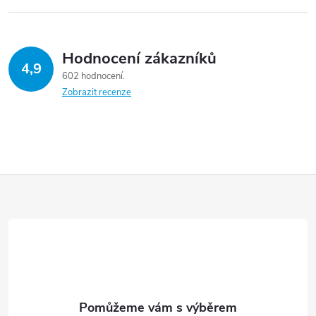
r
í
v
Hodnocení zákazníků
k
4,9
602 hodnocení
y
Zobrazit recenze
v
ý
p
Z
i
á
s
p
u
a