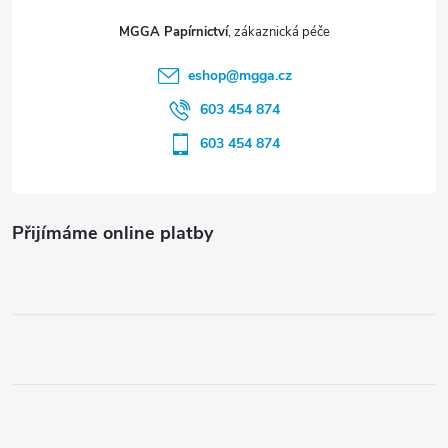
t
MGGA Papírnictví
í
eshop
@
mgga.cz
603 454 874
603 454 874
Přijímáme online platby