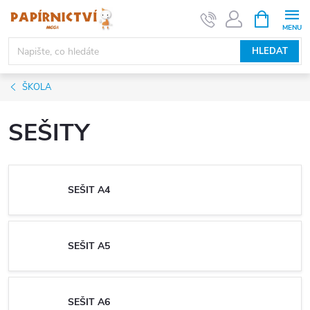
Přejít
NÁKUPNÍ
KOŠÍK
na
obsah
HLEDAT
ŠKOLA
SEŠITY
SEŠIT A4
SEŠIT A5
SEŠIT A6