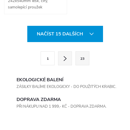
242x540mm lesk, čirý,
samolepící proužek
O
NAČÍST 15 DALŠÍCH
v
l
S
1
23
t
á
r
d
á
EKOLOGICKÉ BALENÍ
a
n
ZÁSILKY BALÍME EKOLOGICKY - DO POUŽITÝCH KRABIC.
k
c
DOPRAVA ZDARMA
o
PŘI NÁKUPU NAD 1 999,- KČ - DOPRAVA ZDARMA.
í
v
á
p
n