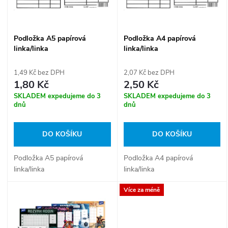
i
í
s
Podložka A5 papírová
Podložka A4 papírová
p
linka/linka
linka/linka
p
r
1,49 Kč bez DPH
2,07 Kč bez DPH
r
1,80 Kč
2,50 Kč
o
SKLADEM expedujeme do 3
SKLADEM expedujeme do 3
o
dnů
dnů
d
d
DO KOŠÍKU
DO KOŠÍKU
u
u
Podložka A5 papírová
Podložka A4 papírová
k
linka/linka
linka/linka
k
Více za méně
t
t