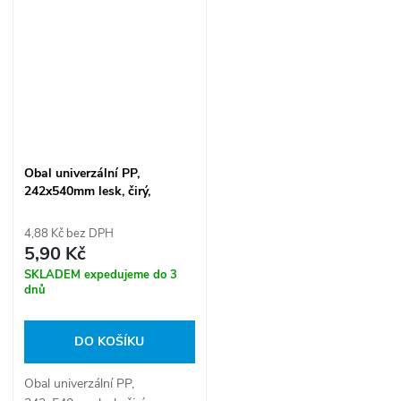
Obal univerzální PP,
242x540mm lesk, čirý,
samolepící proužek 1-738
4,88 Kč bez DPH
5,90 Kč
SKLADEM expedujeme do 3
dnů
DO KOŠÍKU
Obal univerzální PP,