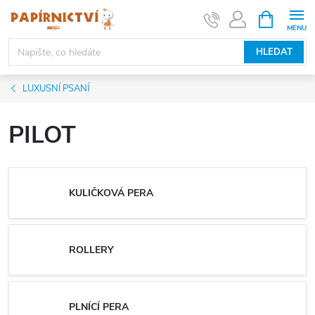
Přejít
NÁKUPNÍ
KOŠÍK
na
obsah
HLEDAT
LUXUSNÍ PSANÍ
PILOT
KULIČKOVÁ PERA
ROLLERY
PLNÍCÍ PERA