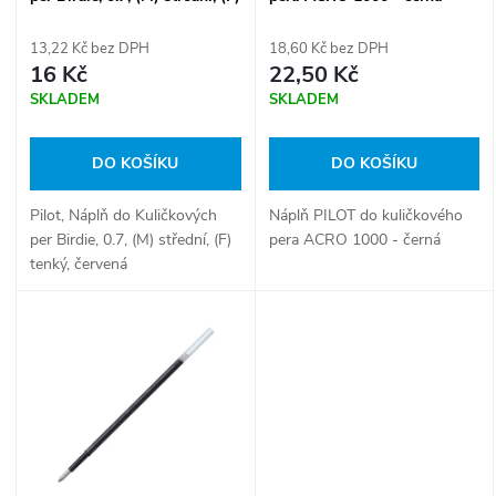
p
tenký, červená
r
13,22 Kč bez DPH
18,60 Kč bez DPH
r
16 Kč
22,50 Kč
o
SKLADEM
SKLADEM
o
d
DO KOŠÍKU
DO KOŠÍKU
d
u
Pilot, Náplň do Kuličkových
Náplň PILOT do kuličkového
u
per Birdie, 0.7, (M) střední, (F)
pera ACRO 1000 - černá
k
tenký, červená
k
t
t
ů
ů