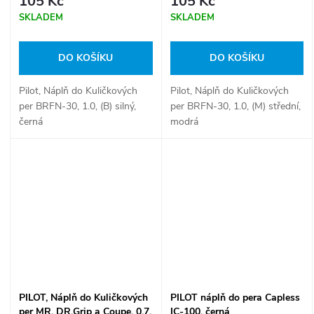
105 Kč
105 Kč
SKLADEM
SKLADEM
DO KOŠÍKU
DO KOŠÍKU
Pilot, Náplň do Kuličkových
Pilot, Náplň do Kuličkových
per BRFN-30, 1.0, (B) silný,
per BRFN-30, 1.0, (M) střední,
černá
modrá
PILOT, Náplň do Kuličkových
PILOT náplň do pera Capless
per MR, DR.Grip a Coupe, 0.7,
IC-100, černá