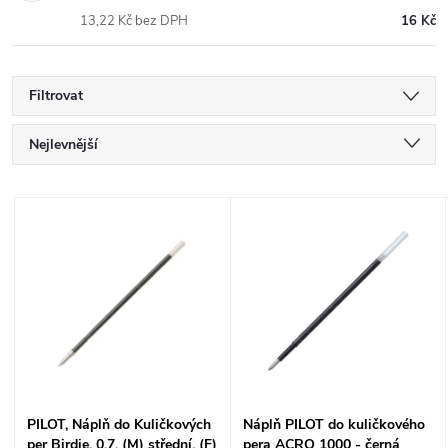
13,22 Kč bez DPH
16 Kč
Filtrovat
Ř
Nejlevnější
a
Nejdražší
V
Nejprodávanější
z
ý
Abecedně
e
p
n
i
í
s
PILOT, Náplň do Kuličkových
Náplň PILOT do kuličkového
p
per Birdie, 0.7, (M) střední, (F)
pera ACRO 1000 - černá