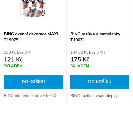
ů
ů
BING okenní dekorace MAXI
BING razítka a samolepky
T19075
T19071
100 Kč bez DPH
144,63 Kč bez DPH
121 Kč
175 Kč
SKLADEM
SKLADEM
DO KOŠÍKU
DO KOŠÍKU
BING okenní dekorace MAXI
BING razítka a samolepky
O
v