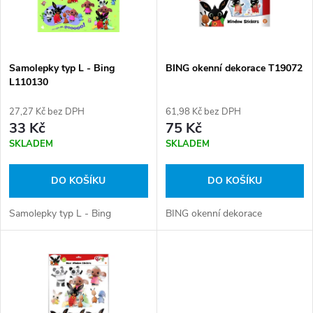
n
i
í
s
p
Samolepky typ L - Bing
BING okenní dekorace T19072
L110130
p
r
27,27 Kč bez DPH
61,98 Kč bez DPH
r
33 Kč
75 Kč
o
SKLADEM
SKLADEM
o
d
DO KOŠÍKU
DO KOŠÍKU
d
u
Samolepky typ L - Bing
BING okenní dekorace
u
k
k
t
t