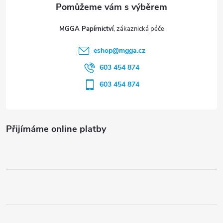
v
t
ý
MGGA Papírnictví
í
p
eshop
@
mgga.cz
603 454 874
i
603 454 874
s
u
Přijímáme online platby