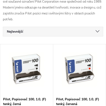
své současné označení Pilot Corporation nese společnost od roku 1989.
Moderní jméno odkazuje na desetiletí tvořivosti, inovace
a designu, což
zajistilo značce Pilot pozici mezi světovými lídry v oblasti psacích
potřeb.
Ř
Nejlevnější
a
Nejdražší
V
Nejprodávanější
z
ý
Abecedně
e
p
n
i
í
s
p
Pilot, Popisovač 100, 1.0, (F)
Pilot, Popisovač 100, 1.0, (F)
tenký, černá
tenký, červená