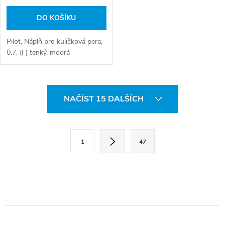
DO KOŠÍKU
Pilot, Náplň pro kuličková pera,
0.7, (F) tenký, modrá
O
NAČÍST 15 DALŠÍCH
v
l
S
1
47
t
á
r
d
á
a
n
k
c
o