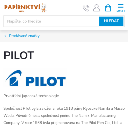
Přejít
NÁKUPNÍ
KOŠÍK
na
obsah
HLEDAT
Prodávané značky
PILOT
P
rvotřídní j
aponská technologie
Společnost Pilot byla založena roku 1918 pány Ryosuke Namiki a Masao
Wada. Původně nesla společnost jméno The Namiki Manufacturing
Company. V roce 1938 byla přejmenována na The Pilot Pen Co., Ltd., a