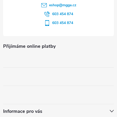
í
u
eshop
@
mgga.cz
603 454 874
603 454 874
Přijímáme online platby
Informace pro vás