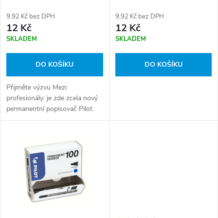
p
r
9,92 Kč bez DPH
9,92 Kč bez DPH
r
12 Kč
12 Kč
o
SKLADEM
SKLADEM
o
d
DO KOŠÍKU
DO KOŠÍKU
d
u
Přijměte výzvu Mezi
u
profesionály: je zde zcela nový
k
permanentní popisovač Pilot
k
Permanent Marker! Jeho
poslání?
t
t
ů
ů