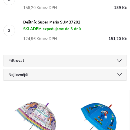
156,20 Kč bez DPH
189 Kč
Deštník Super Mario SUMB7202
SKLADEM expedujeme do 3 dnů
124,96 Kč bez DPH
151,20 Kč
Filtrovat
Ř
Nejlevnější
a
Nejdražší
V
Nejprodávanější
z
ý
Abecedně
e
p