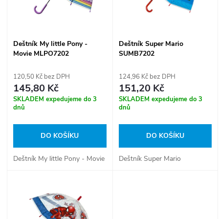
n
i
í
s
Deštník My little Pony -
Deštník Super Mario
p
Movie MLPO7202
SUMB7202
p
r
120,50 Kč bez DPH
124,96 Kč bez DPH
r
145,80 Kč
151,20 Kč
o
SKLADEM expedujeme do 3
SKLADEM expedujeme do 3
o
dnů
dnů
d
d
DO KOŠÍKU
DO KOŠÍKU
u
u
Deštník My little Pony - Movie
Deštník Super Mario
k
k
t
t