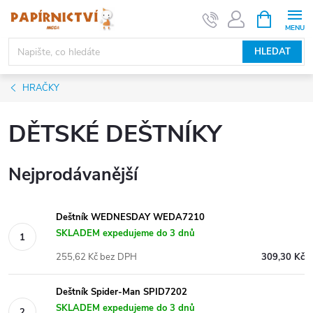
Přejít
NÁKUPNÍ
KOŠÍK
na
obsah
HLEDAT
HRAČKY
DĚTSKÉ DEŠTNÍKY
Nejprodávanější
Deštník WEDNESDAY WEDA7210
SKLADEM expedujeme do 3 dnů
255,62 Kč bez DPH
309,30 Kč
Deštník Spider-Man SPID7202
SKLADEM expedujeme do 3 dnů