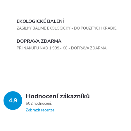
O
v
EKOLOGICKÉ BALENÍ
ZÁSILKY BALÍME EKOLOGICKY - DO POUŽITÝCH KRABIC.
l
DOPRAVA ZDARMA
á
PŘI NÁKUPU NAD 1 999,- KČ - DOPRAVA ZDARMA.
d
a
c
í
Hodnocení zákazníků
4,9
p
602 hodnocení
Zobrazit recenze
r
v