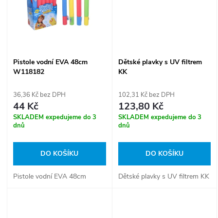
ů
ů
Pistole vodní EVA 48cm
Dětské plavky s UV filtrem
W118182
KK
36,36 Kč bez DPH
102,31 Kč bez DPH
44 Kč
123,80 Kč
SKLADEM expedujeme do 3
SKLADEM expedujeme do 3
dnů
dnů
DO KOŠÍKU
DO KOŠÍKU
Pistole vodní EVA 48cm
Dětské plavky s UV filtrem KK