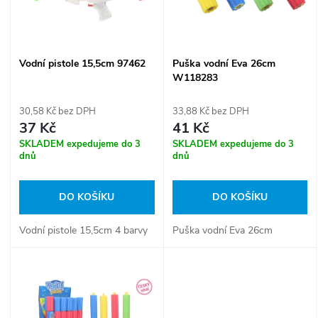
n
i
í
s
Vodní pistole 15,5cm 97462
Puška vodní Eva 26cm
p
W118283
p
r
30,58 Kč bez DPH
33,88 Kč bez DPH
r
37 Kč
41 Kč
o
SKLADEM expedujeme do 3
SKLADEM expedujeme do 3
o
dnů
dnů
d
d
DO KOŠÍKU
DO KOŠÍKU
u
u
Vodní pistole 15,5cm 4 barvy
Puška vodní Eva 26cm
k
k
t
t