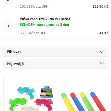
102,31 Kč bez DPH
123,80 Kč
Puška vodní Eva 26cm W118283
SKLADEM expedujeme do 3 dnů
33,88 Kč bez DPH
41 Kč
Filtrovat
Ř
Nejlevnější
a
Nejdražší
V
Nejprodávanější
z
ý
Abecedně
e
p