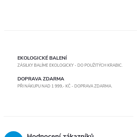
O
v
EKOLOGICKÉ BALENÍ
ZÁSILKY BALÍME EKOLOGICKY - DO POUŽITÝCH KRABIC.
l
DOPRAVA ZDARMA
á
PŘI NÁKUPU NAD 1 999,- KČ - DOPRAVA ZDARMA.
d
a
c
í
Hodnocení zákazníků