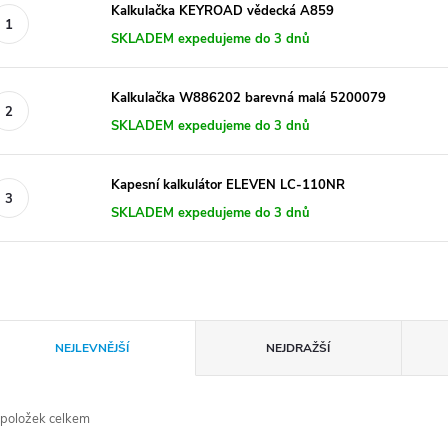
Kalkulačka KEYROAD vědecká A859
SKLADEM expedujeme do 3 dnů
Kalkulačka W886202 barevná malá 5200079
SKLADEM expedujeme do 3 dnů
Kapesní kalkulátor ELEVEN LC-110NR
SKLADEM expedujeme do 3 dnů
Ř
NEJLEVNĚJŠÍ
NEJDRAŽŠÍ
a
položek celkem
z