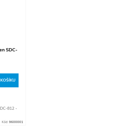
izen SDC-
 KOŠÍKU
 SDC-812 -
Kód:
9600001