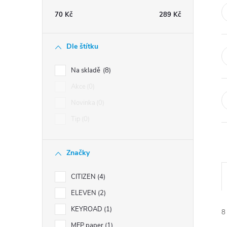
t
70
Kč
289
Kč
r
Dle štítku
a
Na skladě
8
n
Akce
0
Novinka
0
n
Tip
0
í
Značky
p
CITIZEN
4
a
ELEVEN
2
n
KEYROAD
1
8
MFP paper
1