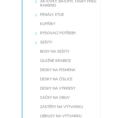
AKTOVKY, BATOHY, TAŠKY PŘES
RAMENO
PENÁLY, ETUE
KUFŘÍKY
RÝSOVACÍ POTŘEBY
SEŠITY
BOXY NA SEŠITY
ÚLOŽNÉ KRABICE
DESKY NA PÍSMENA
DESKY NA ČÍSLICE
DESKY NA VÝKRESY
SÁČKY NA OBUV
ZÁSTĚRY NA VÝTVARKU
UBRUSY NA VÝTVARKU