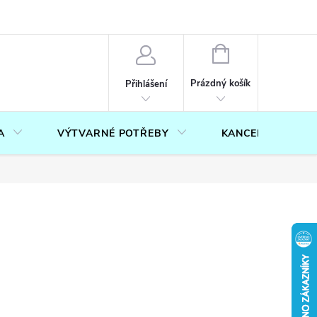
OUČENÍ O PRÁVU NA ODSTOUPENÍ OD SMLOUVY
FORMULÁŘ PRO U
NÁKUPNÍ
KOŠÍK
Prázdný košík
Přihlášení
A
VÝTVARNÉ POTŘEBY
KANCELÁŘ