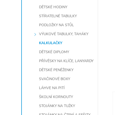
DĚTSKÉ HODINY
STÍRATELNÉ TABULKY
PODLOŽKY NA STŮL
VÝUKOVÉ TABULKY, TAHÁKY
KALKULAČKY
DĚTSKÉ DIPLOMY
PŘÍVĚSKY NA KLÍČE, LANYARDY
DĚTSKÉ PENĚŽENKY
SVAČINOVÉ BOXY
LÁHVE NA PITÍ
ŠKOLNÍ KORNOUTY
STOJÁNKY NA TUŽKY
STOJÁNKY NA ČTENÍ A SEŠITY