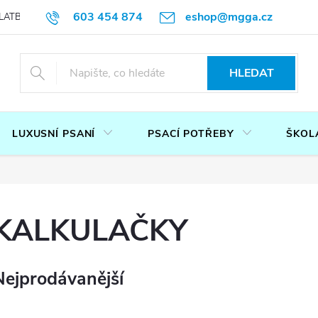
603 454 874
eshop@mgga.cz
LATBA
DOTAZ
PODMÍNKY OCHRANY OSOBNÍCH ÚDAJŮ
P
HLEDAT
LUXUSNÍ PSANÍ
PSACÍ POTŘEBY
ŠKOL
KALKULAČKY
Nejprodávanější