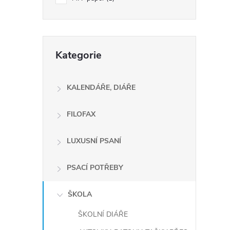
e
l
Přeskočit
Kategorie
kategorie
í
i
KALENDÁŘE, DIÁŘE
FILOFAX
LUXUSNÍ PSANÍ
PSACÍ POTŘEBY
ŠKOLA
ŠKOLNÍ DIÁŘE