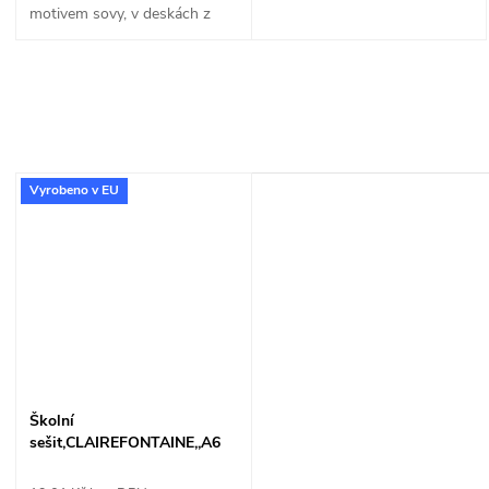
motivem sovy, v deskách z
křídového papíru. Kvalitně
zpracovaný „notýsek“ je
vhodný především pro děti na
1. stupni, ale...
Vyrobeno v EU
Školní
sešit,CLAIREFONTAINE,,A6
"644" L 40 listů CZ/SK,