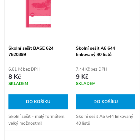
ů
ů
Školní sešit BASE 624
Školní sešit A6 644
7520399
linkovaný 40 listů
6,61 Kč bez DPH
7,44 Kč bez DPH
8 Kč
9 Kč
SKLADEM
SKLADEM
DO KOŠÍKU
DO KOŠÍKU
Školní sešit - malý formátem,
Školní sešit A6 644 linkovaný
velký možnostmi!
40 listů