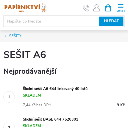
Přejít
NÁKUPNÍ
KOŠÍK
na
obsah
HLEDAT
SEŠITY
SEŠIT A6
Nejprodávanější
Školní sešit A6 644 linkovaný 40 listů
SKLADEM
7,44 Kč bez DPH
9 Kč
Školní sešit BASE 644 7520301
SKLADEM