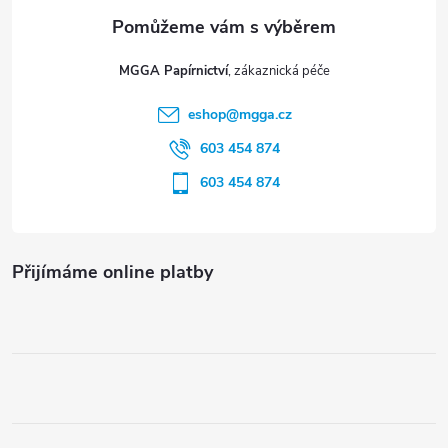
a
i
t
s
MGGA Papírnictví
í
u
eshop
@
mgga.cz
603 454 874
603 454 874
Přijímáme online platby