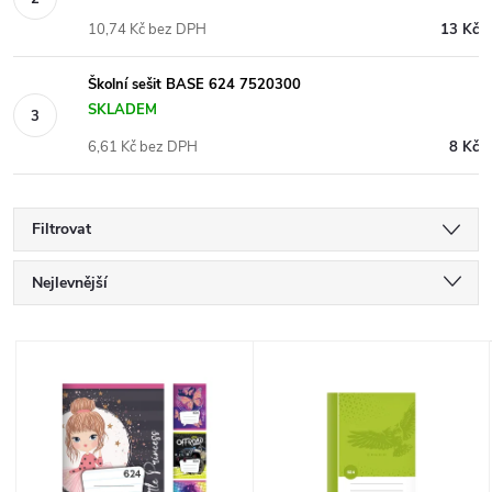
10,74 Kč bez DPH
13 Kč
Školní sešit BASE 624 7520300
SKLADEM
6,61 Kč bez DPH
8 Kč
Filtrovat
Ř
Nejlevnější
a
Nejdražší
V
Nejprodávanější
z
ý
Abecedně
e
p