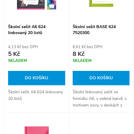
n
i
í
s
Školní sešit A6 624
Školní sešit BASE 624
p
linkovaný 20 listů
7520300
p
r
4,13 Kč bez DPH
6,61 Kč bez DPH
r
5 Kč
8 Kč
o
SKLADEM
SKLADEM
o
d
DO KOŠÍKU
DO KOŠÍKU
d
u
Školní sešit A6 624 linkovaný
Školní linkovaný sešit ve
u
20 listů
formátu A6, v zelené barvě, s
k
motivem sovy, v deskách z
k
křídového papíru. Kvalitně
t
zpracovaný „notýsek“ je
vhodný především pro děti na
t
1. stupni, ale...