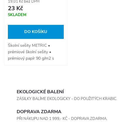
19,01 Kč bez DPH
23 Kč
SKLADEM
DO KOŠÍKU
Školní sešity METRIC •
prémiové školní sešity •
prémiový papír 90 g/m2 s
dokonale hladkým saténovým
povrchem • pevné kartonové
desky s lesklou laminací •
O
zaoblené rohy • 7...
v
EKOLOGICKÉ BALENÍ
ZÁSILKY BALÍME EKOLOGICKY - DO POUŽITÝCH KRABIC.
l
DOPRAVA ZDARMA
á
PŘI NÁKUPU NAD 1 999,- KČ - DOPRAVA ZDARMA.
d