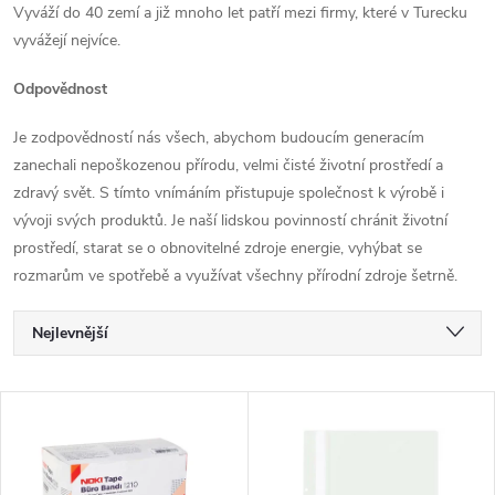
Vyváží do 40 zemí a již mnoho let patří mezi firmy, které v Turecku
vyvážejí nejvíce.
Odpovědnost
Je zodpovědností nás všech, abychom budoucím generacím
zanechali nepoškozenou přírodu, velmi čisté životní prostředí a
zdravý svět. S tímto vnímáním přistupuje společnost k výrobě i
vývoji svých produktů. Je naší lidskou povinností chránit životní
prostředí, starat se o obnovitelné zdroje energie, vyhýbat se
rozmarům ve spotřebě a využívat všechny přírodní zdroje šetrně.
Ř
Nejlevnější
a
Nejdražší
V
Nejprodávanější
z
ý
Abecedně