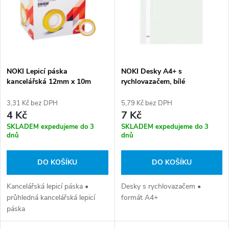
e
p
n
i
í
s
p
NOKI Lepicí páska
NOKI Desky A4+ s
kancelářská 12mm x 10m
rychlovazačem, bílé
p
r
3,31 Kč bez DPH
5,79 Kč bez DPH
r
4 Kč
7 Kč
o
SKLADEM expedujeme do 3
SKLADEM expedujeme do 3
o
dnů
dnů
d
d
DO KOŠÍKU
DO KOŠÍKU
u
u
Kancelářská lepicí páska •
Desky s rychlovazačem •
průhledná kancelářská lepicí
formát A4+
k
páska
k