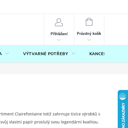
OUČENÍ O PRÁVU NA ODSTOUPENÍ OD SMLOUVY
FORMULÁŘ PRO U
NÁKUPNÍ
KOŠÍK
Prázdný košík
Přihlášení
A
VÝTVARNÉ POTŘEBY
KANCELÁŘ
timent Clairefontaine totiž zahrnuje tisíce výrobků s
vůj vlastní papír proslulý svou legendární kvalitou.