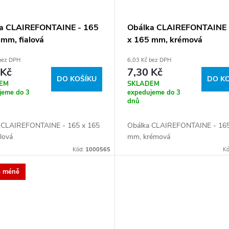
a CLAIREFONTAINE - 165
Obálka CLAIREFONTAINE 
 mm, fialová
x 165 mm, krémová
 bez DPH
6,03 Kč bez DPH
 Kč
7,30 Kč
DO KOŠÍKU
DO K
EM
SKLADEM
jeme do 3
expedujeme do 3
dnů
 CLAIREFONTAINE - 165 x 165
Obálka CLAIREFONTAINE - 165
lová
mm, krémová
Kód:
1000565
K
a méně