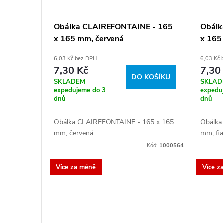
r
p
Obálka CLAIREFONTAINE - 165
Obálk
o
x 165 mm, červená
x 165
r
d
6,03 Kč bez DPH
6,03 Kč
o
7,30 Kč
7,30
DO KOŠÍKU
u
SKLADEM
SKLAD
d
expedujeme do 3
expedu
dnů
dnů
k
u
Obálka CLAIREFONTAINE - 165 x 165
Obálka
t
mm, červená
mm, fia
k
Kód:
1000564
ů
t
Více za méně
Více z
ů