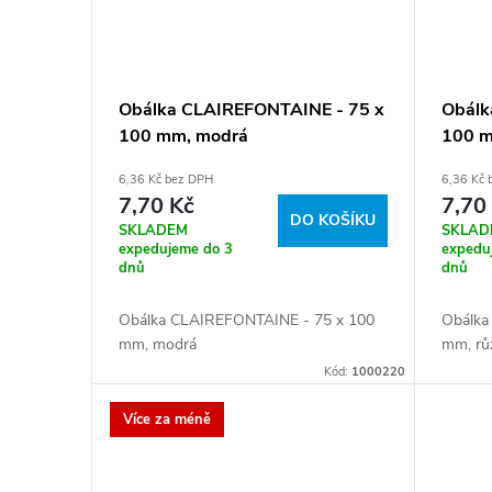
Obálka CLAIREFONTAINE - 75 x
Obálk
100 mm, modrá
100 m
6,36 Kč bez DPH
6,36 Kč
7,70 Kč
7,70
DO KOŠÍKU
SKLADEM
SKLAD
expedujeme do 3
expedu
dnů
dnů
Obálka CLAIREFONTAINE - 75 x 100
Obálka
mm, modrá
mm, rů
Kód:
1000220
Více za méně