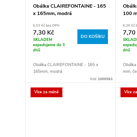
Obálka CLAIREFONTAINE - 165
Obálk
x 165mm, modrá
100 m
6,03 Kč bez DPH
6,36 Kč
7,30 Kč
7,70
DO KOŠÍKU
SKLADEM
SKLAD
expedujeme do 3
expedu
dnů
dnů
Obálka CLAIREFONTAINE - 165 x
Obálka
165mm, modrá
mm, če
Kód:
1000561
Více za méně
Více z