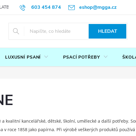
603 454 874
eshop@mgga.cz
LATBA
DOTAZ
PODMÍNKY OCHRANY OSOBNÍCH ÚDAJŮ
P
HLEDAT
LUXUSNÍ PSANÍ
PSACÍ POTŘEBY
ŠKOL
NE
 kvalitní kancelářské, dětské, školní, umělecké a další potřeby. Sor
a v roce 1858 jako papírna. Při výrobě veškerých produktů používá s