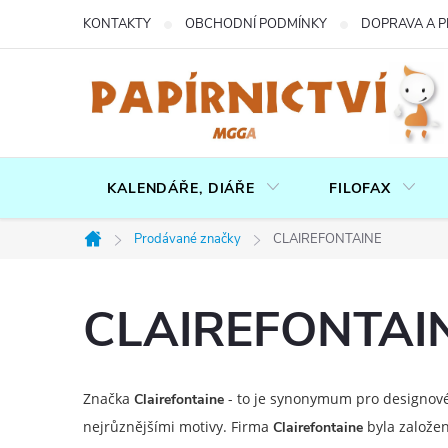
Přejít
KONTAKTY
OBCHODNÍ PODMÍNKY
DOPRAVA A P
na
obsah
KALENDÁŘE, DIÁŘE
FILOFAX
Prodávané značky
CLAIREFONTAINE
Domů
CLAIREFONTAI
Značka
- to je synonymum pro designové a
Clairefontaine
nejrůznějšími motivy. Firma
byla založen
Clairefontaine