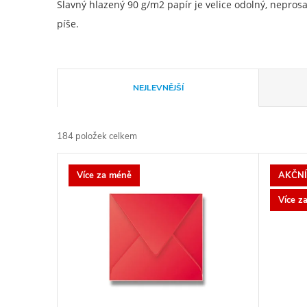
Slavný hlazený 90 g/m2 papír je velice odolný, nepros
píše.
Ř
NEJLEVNĚJŠÍ
a
184
položek celkem
z
V
Více za méně
AKČNÍ
e
ý
Více z
n
p
í
i
p
s