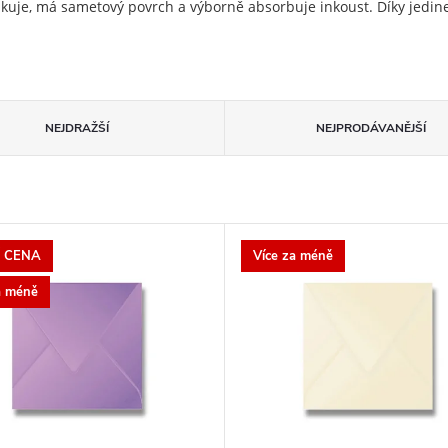
akuje, má sametový povrch a výborně absorbuje inkoust. Díky jedin
NEJDRAŽŠÍ
NEJPRODÁVANĚJŠÍ
 CENA
Více za méně
a méně