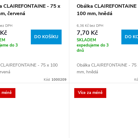
a CLAIREFONTAINE - 75 x
Obálka CLAIREFONTAINE -
m, červená
100 mm, hnědá
 bez DPH
6,36 Kč bez DPH
 Kč
7,70 Kč
DO KOŠÍKU
DO K
EM
SKLADEM
jeme do 3
expedujeme do 3
dnů
 CLAIREFONTAINE - 75 x 100
Obálka CLAIREFONTAINE - 75 
rvená
mm, hnědá
Kód:
1000209
K
a méně
Více za méně