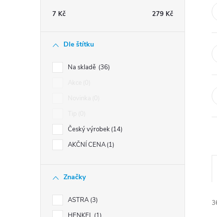
t
7
Kč
279
Kč
r
Dle štítku
a
Na skladě
36
n
Akce
0
Novinka
0
n
Tip
0
í
Český výrobek
14
AKČNÍ CENA
1
p
a
Značky
n
ASTRA
3
3
HENKEL
1