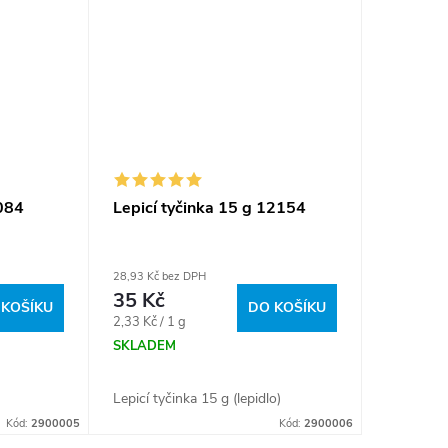
2084
Lepicí tyčinka 15 g 12154
28,93 Kč bez DPH
35 Kč
 KOŠÍKU
DO KOŠÍKU
Měrná
2,33 Kč / 1 g
cena:
SKLADEM
)
Lepicí tyčinka 15 g (lepidlo)
Kód:
2900005
Kód:
2900006