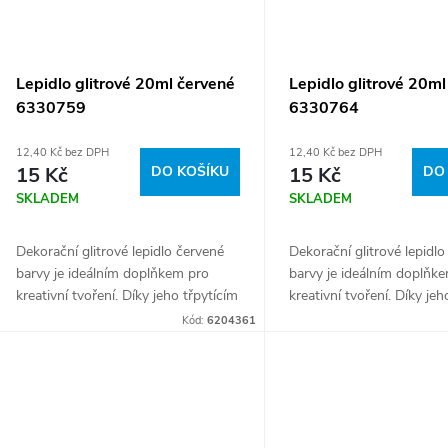
Lepidlo glitrové 20ml červené
Lepidlo glitrové 20ml 
6330759
6330764
12,40 Kč bez DPH
12,40 Kč bez DPH
15 Kč
DO KOŠÍKU
15 Kč
DO
SKLADEM
SKLADEM
Dekorační glitrové lepidlo červené
Dekorační glitrové lepidlo 
barvy je ideálním doplňkem pro
barvy je ideálním doplňk
kreativní tvoření. Díky jeho třpytícím
kreativní tvoření. Díky jeh
se glitrům dodá vašim projektům
se glitrům dodá vašim pr
Kód:
6204361
lesk a originální vzhled. Snadno se...
lesk a originální vzhled. S