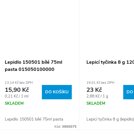
Lepidlo 150501 bílé 75ml
Lepicí tyčinka 8 g 1
pasta 015050100000
13,14 Kč bez DPH
19,01 Kč bez DPH
15,90 Kč
23 Kč
DO KOŠÍKU
DO
Měrná
Měrná
0,21 Kč / 1 ml
2,88 Kč / 1 g
cena:
cena:
SKLADEM
SKLADEM
Lepidlo 150501 bílé 75ml pasta
Lepicí tyčinka 8 g (lepidlo
Kód:
3900075