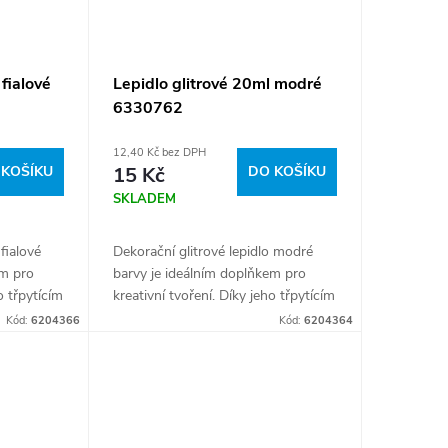
fialové
Lepidlo glitrové 20ml modré
6330762
12,40 Kč bez DPH
 KOŠÍKU
15 Kč
DO KOŠÍKU
SKLADEM
fialové
Dekorační glitrové lepidlo modré
em pro
barvy je ideálním doplňkem pro
o třpytícím
kreativní tvoření. Díky jeho třpytícím
ojektům
se glitrům dodá vašim projektům
Kód:
6204366
Kód:
6204364
nadno se...
lesk a originální vzhled. Snadno se
nanáší...