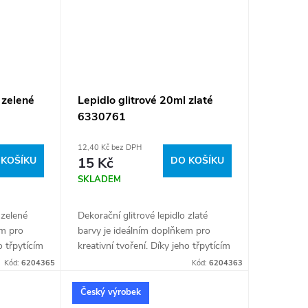
 zelené
Lepidlo glitrové 20ml zlaté
6330761
12,40 Kč bez DPH
 KOŠÍKU
15 Kč
DO KOŠÍKU
SKLADEM
 zelené
Dekorační glitrové lepidlo zlaté
em pro
barvy je ideálním doplňkem pro
o třpytícím
kreativní tvoření. Díky jeho třpytícím
ojektům
se glitrům dodá vašim projektům
Kód:
6204365
Kód:
6204363
nadno se...
lesk a originální vzhled. Snadno se
nanáší...
Český výrobek