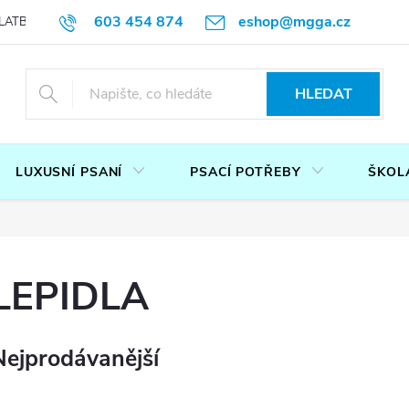
603 454 874
eshop@mgga.cz
LATBA
DOTAZ
PODMÍNKY OCHRANY OSOBNÍCH ÚDAJŮ
P
HLEDAT
LUXUSNÍ PSANÍ
PSACÍ POTŘEBY
ŠKOL
LEPIDLA
Nejprodávanější