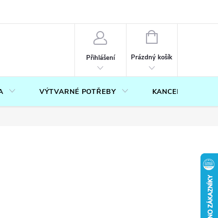
OUČENÍ O PRÁVU NA ODSTOUPENÍ OD SMLOUVY
FORMULÁŘ PRO U
NÁKUPNÍ
KOŠÍK
Prázdný košík
Přihlášení
A
VÝTVARNÉ POTŘEBY
KANCELÁŘ