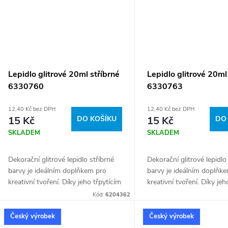
Lepidlo glitrové 20ml stříbrné
Lepidlo glitrové 20ml
6330760
6330763
12,40 Kč bez DPH
12,40 Kč bez DPH
15 Kč
DO KOŠÍKU
15 Kč
DO
SKLADEM
SKLADEM
Dekorační glitrové lepidlo stříbrné
Dekorační glitrové lepidlo
barvy je ideálním doplňkem pro
barvy je ideálním doplňk
kreativní tvoření. Díky jeho třpytícím
kreativní tvoření. Díky jeh
se glitrům dodá vašim projektům
se glitrům dodá vašim pr
Kód:
6204362
lesk a originální vzhled. Snadno se...
lesk a originální vzhled. S
Český výrobek
Český výrobek