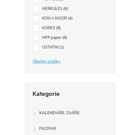
e
HERKULES
6
l
KOH-I-NOOR
4
KORES
9
MFP paper
8
í
i
OSTATNÍ
1
Všechny značky
Přeskočit
Kategorie
kategorie
KALENDÁŘE, DIÁŘE
FILOFAX