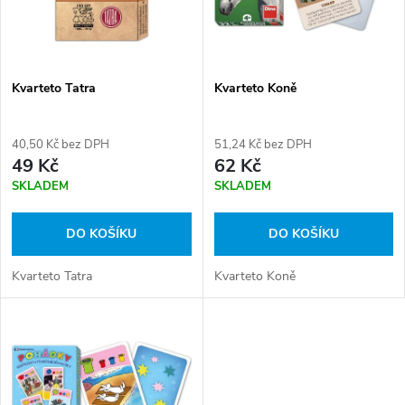
n
i
í
s
p
Kvarteto Tatra
Kvarteto Koně
p
r
40,50 Kč bez DPH
51,24 Kč bez DPH
r
49 Kč
62 Kč
o
SKLADEM
SKLADEM
o
d
DO KOŠÍKU
DO KOŠÍKU
d
u
Kvarteto Tatra
Kvarteto Koně
u
k
k
t
t