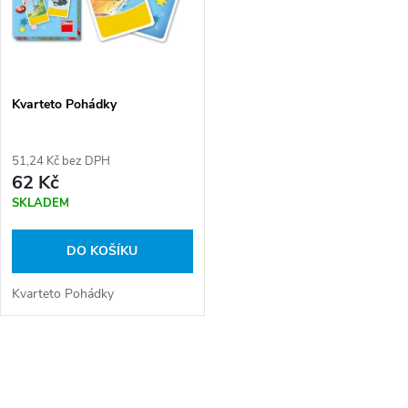
ů
ů
Kvarteto Pohádky
51,24 Kč bez DPH
62 Kč
SKLADEM
DO KOŠÍKU
Kvarteto Pohádky
O
v