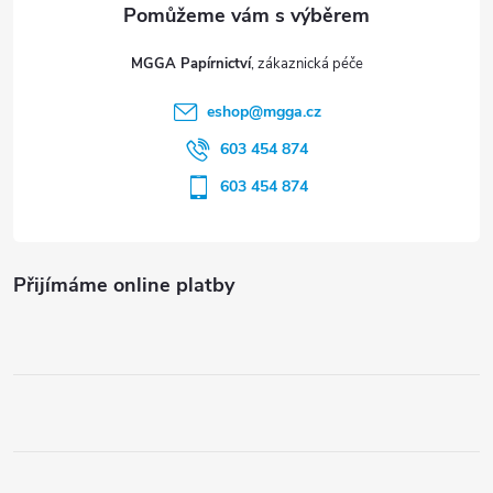
v
t
ý
MGGA Papírnictví
í
p
eshop
@
mgga.cz
603 454 874
i
603 454 874
s
u
Přijímáme online platby