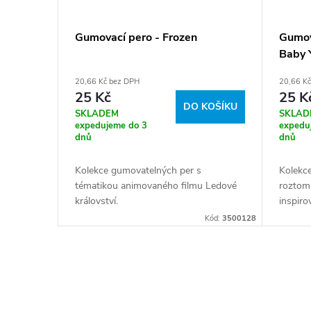
Gumovací pero - Frozen
Gumov
Baby 
20,66 Kč bez DPH
20,66 K
25 Kč
25 K
DO KOŠÍKU
SKLADEM
SKLAD
expedujeme do 3
expedu
dnů
dnů
Kolekce gumovatelných per s
Kolekc
tématikou animovaného filmu Ledové
roztom
království.
inspiro
Kód:
3500128