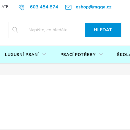
603 454 874
eshop@mgga.cz
LATBA
DOTAZ
PODMÍNKY OCHRANY OSOBNÍCH ÚDAJŮ
P
HLEDAT
LUXUSNÍ PSANÍ
PSACÍ POTŘEBY
ŠKOL