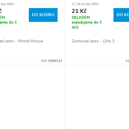
č bez DPH
17,36 Kč bez DPH
č
21 Kč
DO KOŠÍKU
DO K
EM
SKLADEM
jeme do 3
expedujeme do 3
dnů
cí pero - Minnie Mouse
Gumovací pero - Girls 3
Kód:
3500113
K