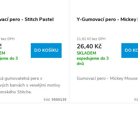
cí pero - Stitch Pastel
Y-Gumovací pero - Mickey
č bez DPH
21,82 Kč bez DPH
č
26,40 Kč
DO KOŠÍKU
DO K
EM
SKLADEM
jeme do 3
expedujeme do 3
dnů
ká gumovatelná pera v
Gumovací pero - Mickey Mouse
vých barvách s veselými motivy
mského Stitche.
Kód:
3500135
K