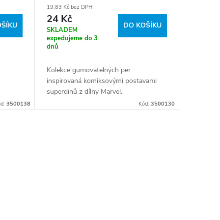
19,83 Kč bez DPH
24 Kč
OŠÍKU
DO KOŠÍKU
SKLADEM
expedujeme do 3
dnů
Kolekce gumovatelných per
inspirovaná komiksovými postavami
superdinů z dílny Marvel.
ód:
3500138
Kód:
3500130