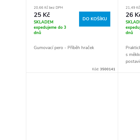
20,66 Kč bez DPH
21,49 K
25 Kč
26 K
DO KOŠÍKU
SKLADEM
SKLAD
expedujeme do 3
expedu
dnů
dnů
Gumovací pero - Příběh hraček
Praktic
s měkk
postavi
Kód:
3500141