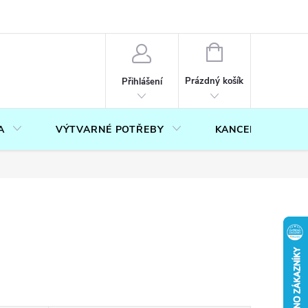
OUČENÍ O PRÁVU NA ODSTOUPENÍ OD SMLOUVY
FORMULÁŘ PRO U
NÁKUPNÍ
KOŠÍK
Prázdný košík
Přihlášení
A
VÝTVARNÉ POTŘEBY
KANCELÁŘ