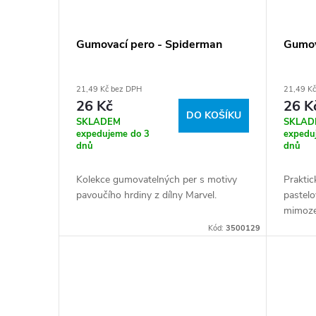
Gumovací pero - Spiderman
Gumova
21,49 Kč bez DPH
21,49 K
26 Kč
26 K
DO KOŠÍKU
SKLADEM
SKLAD
expedujeme do 3
expedu
dnů
dnů
Kolekce gumovatelných per s motivy
Praktic
pavoučího hrdiny z dílny Marvel.
pastelo
mimoze
Kód:
3500129