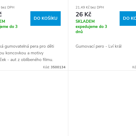
č bez DPH
21,49 Kč bez DPH
č
26 Kč
DO KOŠÍKU
DO K
EM
SKLADEM
jeme do 3
expedujeme do 3
dnů
ká gumovatelná pera pro děti
Gumovací pero - Lví král
ou koncovkou a motivy
ček - aut z oblíbeného filmu.
Kód:
3500134
K