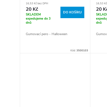
d
16,53 Kč bez DPH
16,53 K
o
20 Kč
20 K
DO KOŠÍKU
u
SKLADEM
SKLAD
d
expedujeme do 3
expedu
dnů
dnů
k
u
Gumovací pero - Halloween
Gumova
t
k
ů
Kód:
3500103
t
ů