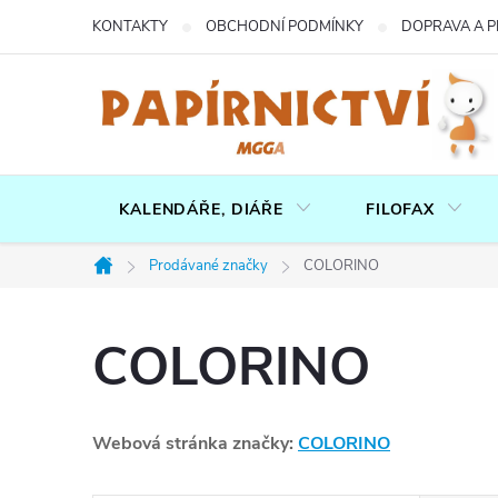
Přejít
KONTAKTY
OBCHODNÍ PODMÍNKY
DOPRAVA A P
na
obsah
KALENDÁŘE, DIÁŘE
FILOFAX
Prodávané značky
COLORINO
Domů
COLORINO
Webová stránka značky:
COLORINO