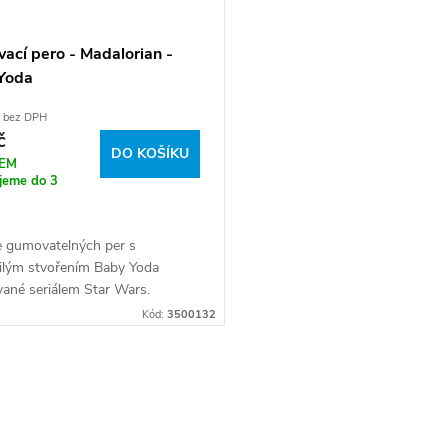
ací pero - Madalorian -
Yoda
č bez DPH
č
DO KOŠÍKU
EM
jeme do 3
e gumovatelných per s
ilým stvořením Baby Yoda
vané seriálem Star Wars.
Kód:
3500132