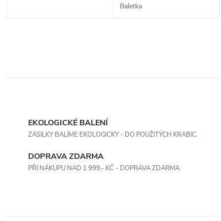
Baletka
O
v
EKOLOGICKÉ BALENÍ
ZÁSILKY BALÍME EKOLOGICKY - DO POUŽITÝCH KRABIC.
l
DOPRAVA ZDARMA
á
PŘI NÁKUPU NAD 1 999,- KČ - DOPRAVA ZDARMA.
d
a