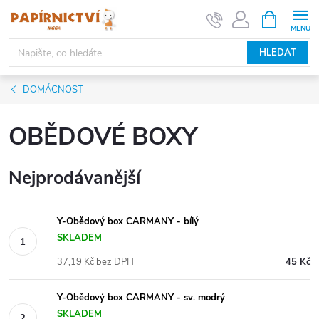
Přejít
NÁKUPNÍ
KOŠÍK
na
obsah
HLEDAT
DOMÁCNOST
OBĚDOVÉ BOXY
Nejprodávanější
Y-Obědový box CARMANY - bílý
SKLADEM
37,19 Kč bez DPH
45 Kč
Y-Obědový box CARMANY - sv. modrý
SKLADEM