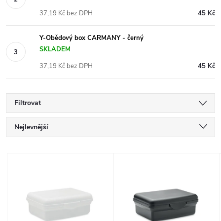
37,19 Kč bez DPH
45 Kč
Y-Obědový box CARMANY - černý
SKLADEM
37,19 Kč bez DPH
45 Kč
Filtrovat
Ř
Nejlevnější
a
Nejdražší
V
Nejprodávanější
z
ý
Abecedně
e
p