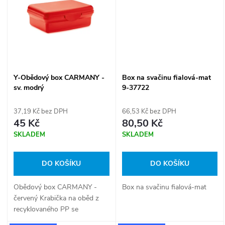
ů
ů
Y-Obědový box CARMANY -
Box na svačinu fialová-mat
sv. modrý
9-37722
37,19 Kč bez DPH
66,53 Kč bez DPH
45 Kč
80,50 Kč
SKLADEM
SKLADEM
DO KOŠÍKU
DO KOŠÍKU
Obědový box CARMANY -
Box na svačinu fialová-mat
červený Krabička na oběd z
recyklovaného PP se
zacvakávacím uzávěrem.