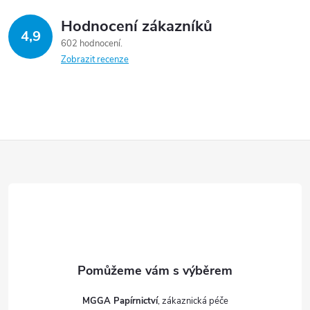
í
Hodnocení zákazníků
4,9
p
602 hodnocení
Zobrazit recenze
r
v
k
Z
y
á
v
ý
p
p
a
i
t
s
MGGA Papírnictví