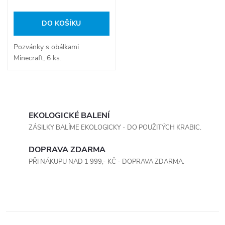
o
d
DO KOŠÍKU
d
u
Pozvánky s obálkami
u
Minecraft, 6 ks.
k
k
t
O
t
v
EKOLOGICKÉ BALENÍ
ů
ů
ZÁSILKY BALÍME EKOLOGICKY - DO POUŽITÝCH KRABIC.
l
DOPRAVA ZDARMA
á
PŘI NÁKUPU NAD 1 999,- KČ - DOPRAVA ZDARMA.
d
a
c