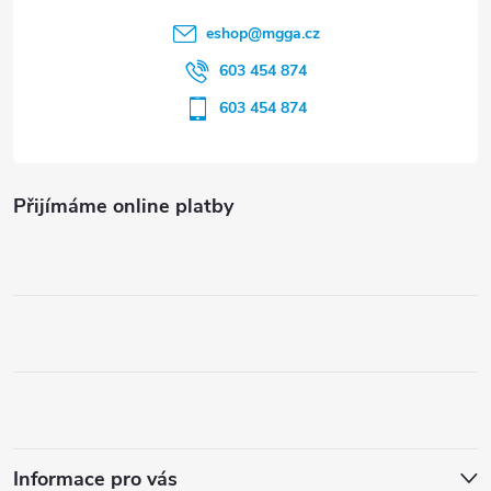
í
u
eshop
@
mgga.cz
603 454 874
603 454 874
Přijímáme online platby
Informace pro vás