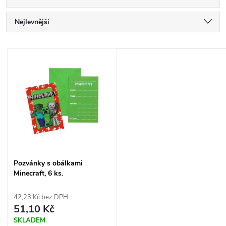
Ř
Nejlevnější
a
Nejdražší
V
Nejprodávanější
z
ý
Abecedně
e
p
n
i
í
s
Pozvánky s obálkami
p
Minecraft, 6 ks.
p
r
42,23 Kč bez DPH
r
51,10 Kč
o
SKLADEM