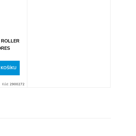
I ROLLER
ORES
 KOŠÍKU
Kód:
2900272