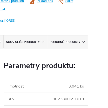
Dotaz k produktu
Hlídací pes
Sdílet
Tisk
ka:
KORES
E
SOUVISEJÍCÍ PRODUKTY
PODOBNÉ PRODUKTY
Parametry produktu:
Hmotnost
:
0.041 kg
EAN
:
9023800691019