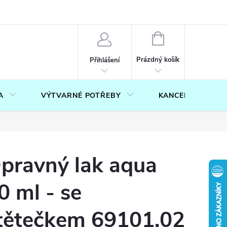
OUČENÍ O PRÁVU NA ODSTOUPENÍ OD SMLOUVY
FORMULÁŘ PRO U
NÁKUPNÍ
KOŠÍK
Prázdný košík
Přihlášení
A
VÝTVARNÉ POTŘEBY
KANCELÁŘ
pravný lak aqua
0 ml - se
tětečkem 69101.02