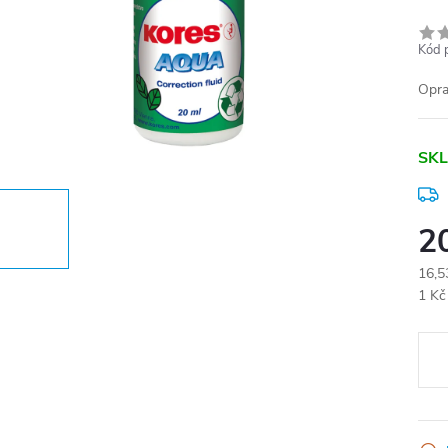
Kód 
Opra
SKL
2
16,5
Měr
1 Kč
cena