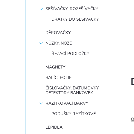
e
SEŠÍVAČKY, ROZEŠÍVAČKY
l
DRÁTKY DO SEŠÍVAČKY
DĚROVAČKY
NŮŽKY, NOŽE
ŘEZACÍ PODLOŽKY
MAGNETY
BALÍCÍ FOLIE
ČÍSLOVAČKY, DATUMOVKY,
DETEKTORY BANKOVEK
RAZÍTKOVACÍ BARVY
PODUŠKY RAZÍTKOVÉ
O
LEPIDLA