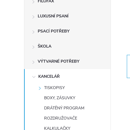
FILOFAX
t
LUXUSNÍ PSANÍ
r
a
PSACÍ POTŘEBY
n
ŠKOLA
n
VÝTVARNÉ POTŘEBY
í
KANCELÁŘ
TISKOPISY
p
BOXY, ZÁSUVKY
a
DRÁTĚNÝ PROGRAM
n
ROZDRUŽOVAČE
KALKULAČKY