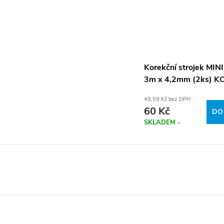
Korekční strojek MIN
3m x 4,2mm (2ks) K
84121.01
49,59 Kč bez DPH
60 Kč
DO
SKLADEM -