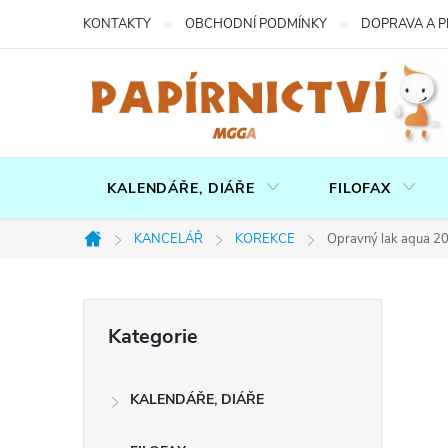
Přejít
KONTAKTY
OBCHODNÍ PODMÍNKY
DOPRAVA A P
na
obsah
KALENDÁŘE, DIÁŘE
FILOFAX
KANCELÁŘ
KOREKCE
Opravný lak aqua 20
Domů
P
Přeskočit
Kategorie
kategorie
o
KALENDÁŘE, DIÁŘE
s