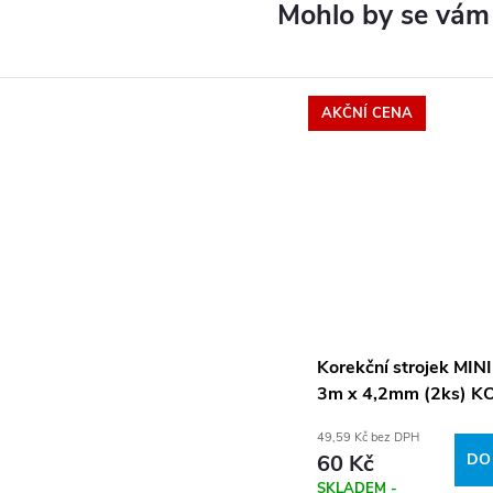
AKČNÍ CENA
Korekční strojek MIN
3m x 4,2mm (2ks) K
84121.01
49,59 Kč bez DPH
60 Kč
DO
SKLADEM -