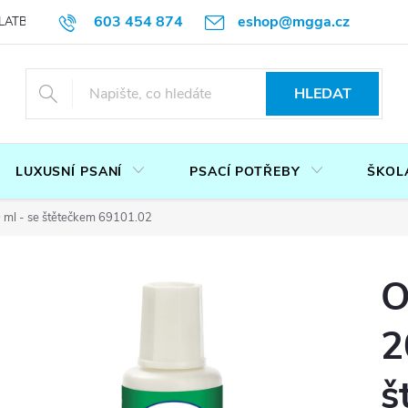
603 454 874
eshop@mgga.cz
LATBA
DOTAZ
PODMÍNKY OCHRANY OSOBNÍCH ÚDAJŮ
P
HLEDAT
LUXUSNÍ PSANÍ
PSACÍ POTŘEBY
ŠKOL
 ml - se štětečkem 69101.02
O
2
š