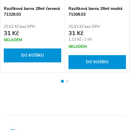
Razítková barva 28ml červená
Razítková barva 28ml modrá
71328.03
71308.03
25,62 Kč bez DPH
25,62 Kč bez DPH
31 Kč
31 Kč
Měrná
1,11 Kč / 1 ml
SKLADEM
cena:
SKLADEM
DO KOŠÍKU
DO KOŠÍKU