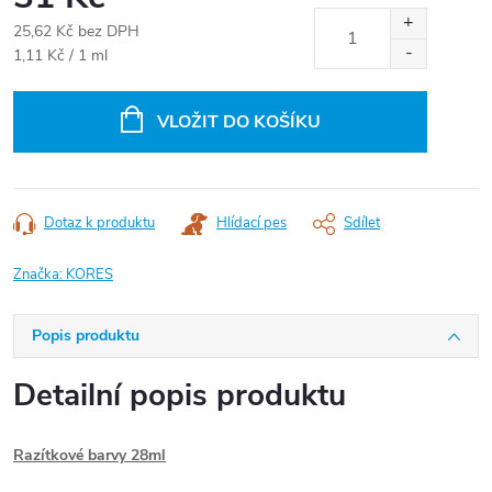
25,62 Kč bez DPH
Měrná
1,11 Kč / 1 ml
cena:
VLOŽIT DO KOŠÍKU
Dotaz k produktu
Hlídací pes
Sdílet
Značka:
KORES
Popis produktu
Detailní popis produktu
Razítkové barvy 28ml