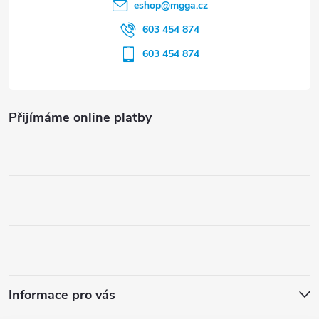
í
eshop
@
mgga.cz
603 454 874
603 454 874
Přijímáme online platby
Informace pro vás