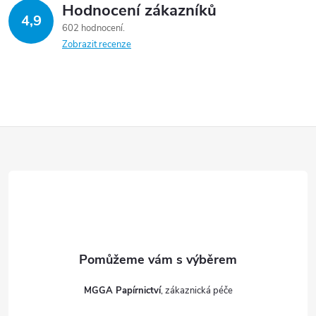
Hodnocení zákazníků
4,9
602 hodnocení
Zobrazit recenze
Z
á
p
a
t
MGGA Papírnictví