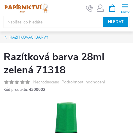
Přejít
NÁKUPNÍ
KOŠÍK
na
obsah
HLEDAT
RAZÍTKOVACÍ BARVY
Razítková barva 28ml
zelená 71318
Podrobnosti hodnocení
Neohodnoceno
Kód produktu:
4300002