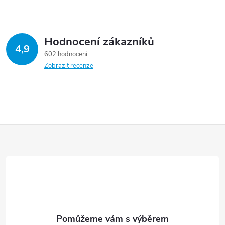
Hodnocení zákazníků
4,9
602 hodnocení
Zobrazit recenze
Z
á
p
a