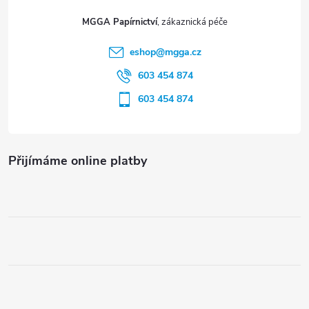
t
MGGA Papírnictví
í
eshop
@
mgga.cz
603 454 874
603 454 874
Přijímáme online platby