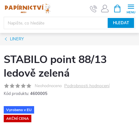
Přejít
NÁKUPNÍ
KOŠÍK
na
obsah
HLEDAT
LINERY
STABILO point 88/13
ledově zelená
Podrobnosti hodnocení
Neohodnoceno
Kód produktu:
4600005
Vyrobeno v EU
AKČNÍ CENA