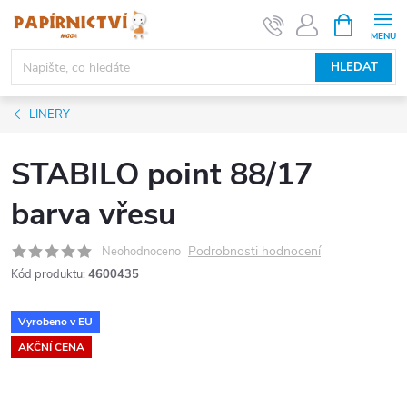
Přejít
NÁKUPNÍ
KOŠÍK
na
obsah
HLEDAT
LINERY
STABILO point 88/17
barva vřesu
Podrobnosti hodnocení
Neohodnoceno
Kód produktu:
4600435
Vyrobeno v EU
AKČNÍ CENA