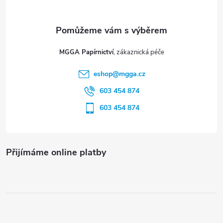
a
t
MGGA Papírnictví
í
eshop
@
mgga.cz
603 454 874
603 454 874
Přijímáme online platby