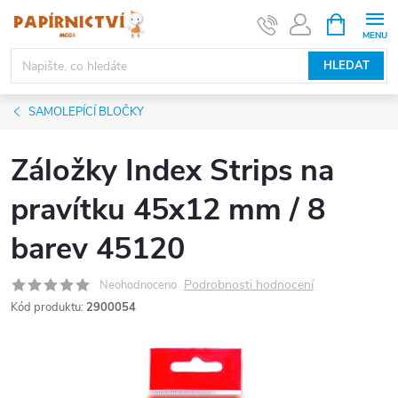
Přejít
NÁKUPNÍ
KOŠÍK
na
obsah
HLEDAT
SAMOLEPÍCÍ BLOČKY
Záložky Index Strips na
pravítku 45x12 mm / 8
barev 45120
Podrobnosti hodnocení
Neohodnoceno
Kód produktu:
2900054