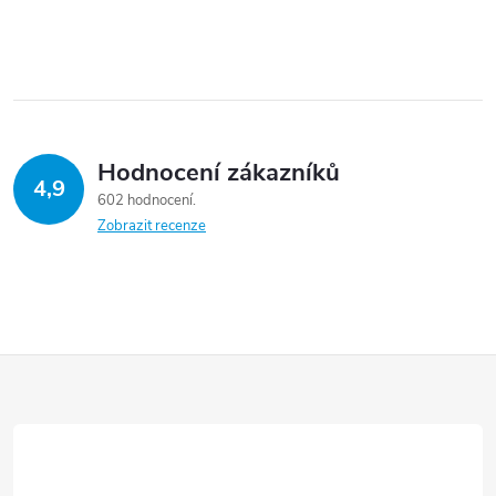
Hodnocení zákazníků
4,9
602 hodnocení
Zobrazit recenze
Z
á
p