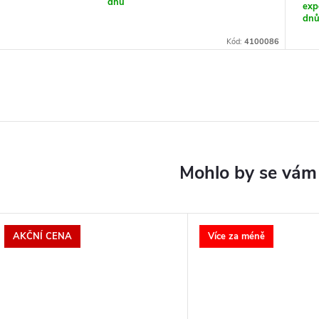
dnů
exp
dn
Kód:
4100086
AKČNÍ CENA
Více za méně