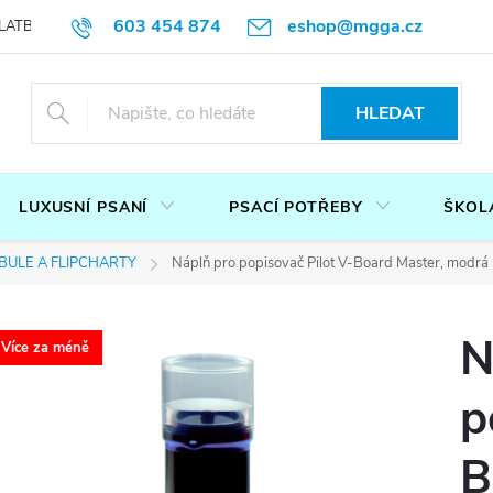
603 454 874
eshop@mgga.cz
LATBA
DOTAZ
PODMÍNKY OCHRANY OSOBNÍCH ÚDAJŮ
P
HLEDAT
LUXUSNÍ PSANÍ
PSACÍ POTŘEBY
ŠKOL
ABULE A FLIPCHARTY
Náplň pro popisovač Pilot V-Board Master, modrá
N
Více za méně
p
B