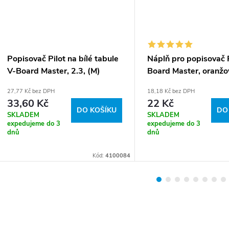
Popisovač Pilot na bílé tabule
Náplň pro popisovač P
V-Board Master, 2.3, (M)
Board Master, oranžo
střední, oranžová
27,77 Kč bez DPH
18,18 Kč bez DPH
33,60 Kč
22 Kč
DO KOŠÍKU
DO
SKLADEM
SKLADEM
expedujeme do 3
expedujeme do 3
dnů
dnů
Kód:
4100084