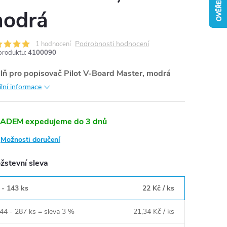
odrá
Podrobnosti hodnocení
1 hodnocení
produktu:
4100090
lň pro popisovač Pilot V-Board Master, modrá
ilní informace
ADEM expedujeme do 3 dnů
Možnosti doručení
žstevní sleva
 - 143 ks
22 Kč
/ ks
44 - 287 ks = sleva 3 %
21,34 Kč
/ ks