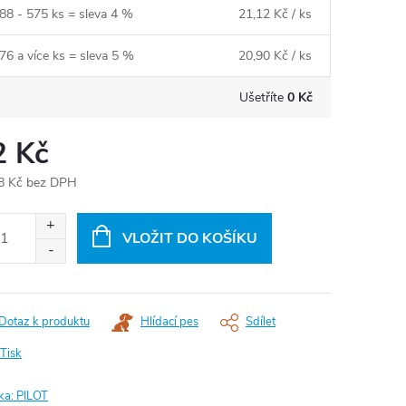
88 - 575 ks = sleva 4 %
21,12 Kč
/ ks
76 a více ks = sleva 5 %
20,90 Kč
/ ks
Ušetříte
0 Kč
2 Kč
8 Kč bez DPH
ná
:
VLOŽIT DO KOŠÍKU
Dotaz k produktu
Hlídací pes
Sdílet
Tisk
ka:
PILOT