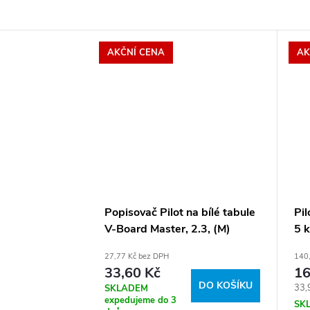
AKČNÍ CENA
AK
Popisovač Pilot na bílé tabule
Pi
V-Board Master, 2.3, (M)
5 k
střední, modrá
27,77 Kč bez DPH
140
33,60 Kč
16
DO KOŠÍKU
Měr
33,9
SKLADEM
expedujeme do 3
cena
SK