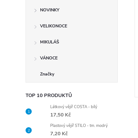
NOVINKY
VELIKONOCE
ard Master Begreen
Sada 5ks popisovačů Pilot na
MIKULÁŠ
arev
bílé tabule V-BoardMaster +
držák + houba
DPH
280,17 Kč bez DPH
VÁNOCE
č
339 Kč
DO KOŠÍKU
SKLADEM
DO KOŠÍKU
Značky
expedujeme do 3
dnů
o 3
Kód:
4101044
Kód:
4101034
TOP 10 PRODUKTŮ
Látkový vějíř COSTA - bílý
17,50 Kč
Plastový vějíř STILO - tm. modrý
7,20 Kč