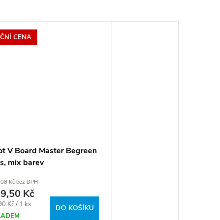
ČNÍ CENA
lot V Board Master Begreen
s, mix barev
,08 Kč bez DPH
9,50 Kč
ná
0 Kč / 1 ks
DO KOŠÍKU
:
LADEM