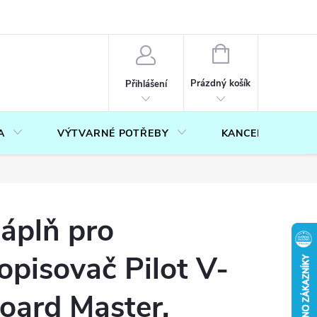
OUČENÍ O PRÁVU NA ODSTOUPENÍ OD SMLOUVY
FORMULÁŘ PRO U
NÁKUPNÍ
KOŠÍK
Prázdný košík
Přihlášení
A
VÝTVARNÉ POTŘEBY
KANCELÁŘ
áplň pro
opisovač Pilot V-
oard Master,