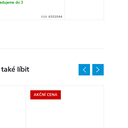
edujeme do 3
ů
Kód:
4101044
AKČNÍ CENA
Více za 