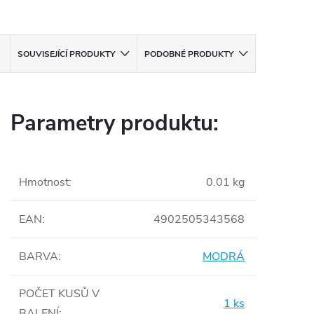
SOUVISEJÍCÍ PRODUKTY
PODOBNÉ PRODUKTY
Parametry produktu:
Hmotnost
:
0.01 kg
EAN
:
4902505343568
BARVA
:
MODRÁ
POČET KUSŮ V
1 ks
BALENÍ
: