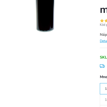
m
Kód 
Náp
Deta
SKL
Mno
1
1