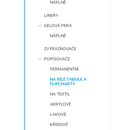
NÁPLNĚ
e
LINERY
l
GELOVÁ PERA
NÁPLNĚ
ZVÝRAZŇOVAČE
POPISOVAČE
PERMANENTNÍ
NA BÍLÉ TABULE A
FLIPCHARTY
NA TEXTIL
AKRYLOVÉ
LAKOVÉ
KŘÍDOVÉ