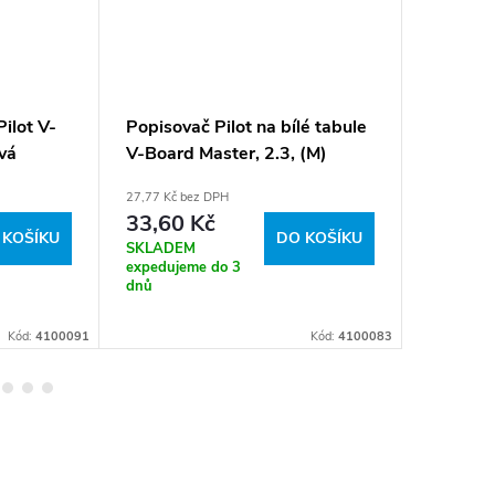
ilot V-
Popisovač Pilot na bílé tabule
Náplň p
vá
V-Board Master, 2.3, (M)
Board M
střední, zelená
27,77 Kč bez DPH
18,18 Kč b
33,60 Kč
22 Kč
 KOŠÍKU
DO KOŠÍKU
SKLADEM
SKLADE
expedujeme do 3
expeduje
dnů
dnů
Kód:
4100091
Kód:
4100083