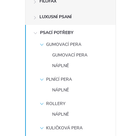
FILOFAX
t
LUXUSNÍ PSANÍ
r
a
PSACÍ POTŘEBY
GUMOVACÍ PERA
n
GUMOVACÍ PERA
n
NÁPLNĚ
í
PLNÍCÍ PERA
NÁPLNĚ
p
ROLLERY
a
NÁPLNĚ
n
KULIČKOVÁ PERA