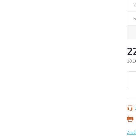
2
5
2
18,1
Měr
cena
Znač