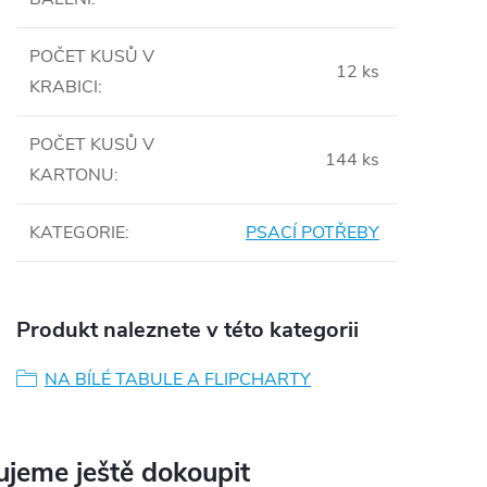
POČET KUSŮ V
12 ks
KRABICI
:
POČET KUSŮ V
144 ks
KARTONU
:
KATEGORIE
:
PSACÍ POTŘEBY
Produkt naleznete v této kategorii
NA BÍLÉ TABULE A FLIPCHARTY
jeme ještě dokoupit