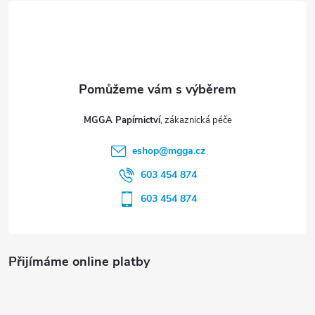
á
p
a
t
MGGA Papírnictví
í
eshop
@
mgga.cz
603 454 874
603 454 874
Přijímáme online platby