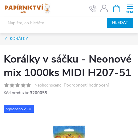
Přejít
NÁKUPNÍ
KOŠÍK
na
obsah
HLEDAT
KORÁLKY
Korálky v sáčku - Neonové
mix 1000ks MIDI H207-51
Podrobnosti hodnocení
Neohodnoceno
Kód produktu:
3200055
Vyrobeno v EU