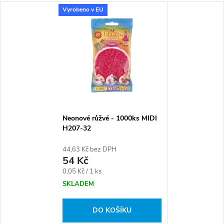
Vyrobeno v EU
Neonové růžvé - 1000ks MIDI
H207-32
44,63 Kč bez DPH
54 Kč
Měrná
0,05 Kč / 1 ks
cena:
SKLADEM
DO KOŠÍKU