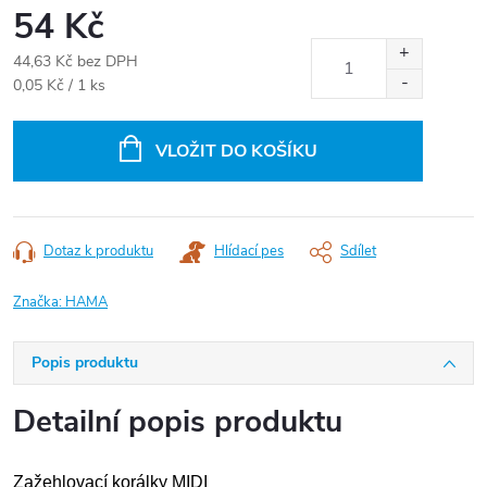
54 Kč
44,63 Kč bez DPH
Měrná
0,05 Kč / 1 ks
cena:
VLOŽIT DO KOŠÍKU
Dotaz k produktu
Hlídací pes
Sdílet
Značka:
HAMA
Popis produktu
Detailní popis produktu
Zažehlovací korálky MIDI