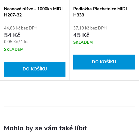
Neonové růžvé - 1000ks MIDI
Podložka Plachetnice MIDI
H207-32
H333
44,63 Kč bez DPH
37,19 Kč bez DPH
54 Kč
45 Kč
Měrná
0,05 Kč / 1 ks
SKLADEM
cena:
SKLADEM
DO KOŠÍKU
DO KOŠÍKU