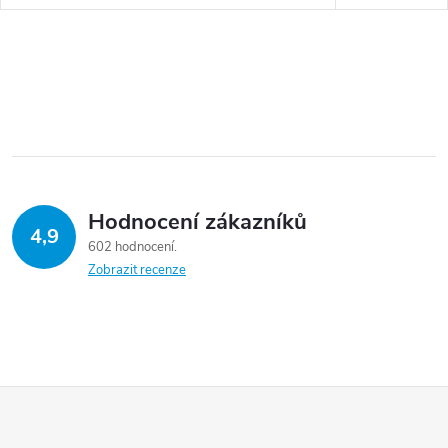
Hodnocení zákazníků
4,9
602 hodnocení
Zobrazit recenze
Z