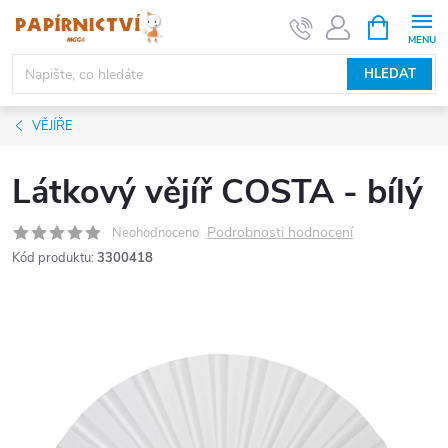
Přejít
NÁKUPNÍ
KOŠÍK
na
obsah
HLEDAT
VĚJÍŘE
Látkový vějíř COSTA - bílý
Podrobnosti hodnocení
Neohodnoceno
Kód produktu:
3300418