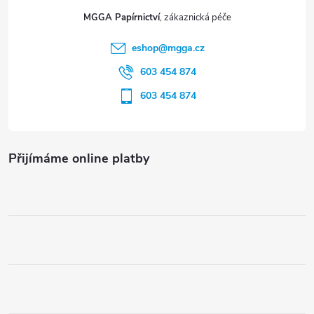
t
MGGA Papírnictví
í
eshop
@
mgga.cz
603 454 874
603 454 874
Přijímáme online platby