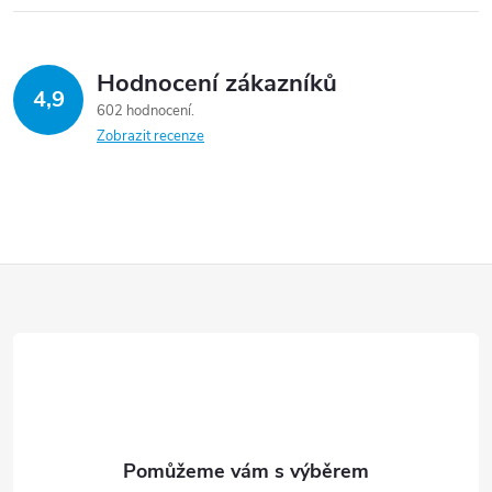
Hodnocení zákazníků
4,9
602 hodnocení
Zobrazit recenze
Z
á
p
a