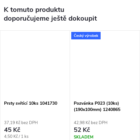
K tomuto produktu
doporučujeme ještě dokoupit
Český výrobek
Prsty svítící 10ks 1041730
Pozvánka P023 (10ks)
(190x100mm) 1240865
37,19 Kč bez DPH
42,98 Kč bez DPH
45 Kč
52 Kč
Měrná
4,50 Kč / 1 ks
SKLADEM