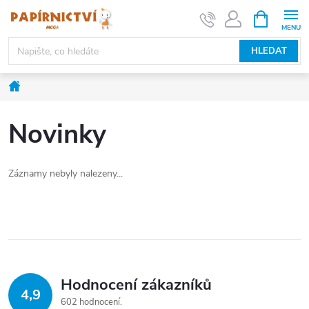
Přejít
NÁKUPNÍ
KOŠÍK
na
obsah
HLEDAT
Domů
Novinky
Záznamy nebyly nalezeny...
Hodnocení zákazníků
4,9
602 hodnocení