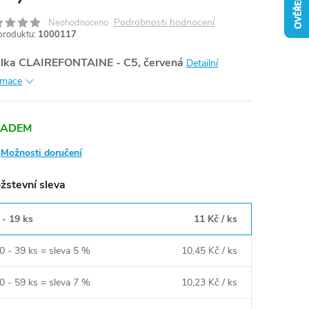
Podrobnosti hodnocení
Neohodnoceno
produktu:
1000117
lka CLAIREFONTAINE - C5, červená
Detailní
rmace
LADEM
Možnosti doručení
žstevní sleva
 - 19 ks
11 Kč
/ ks
0 - 39 ks = sleva 5 %
10,45 Kč
/ ks
0 - 59 ks = sleva 7 %
10,23 Kč
/ ks