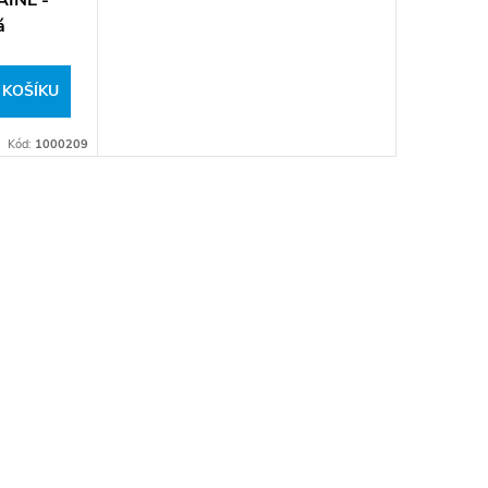
INE -
á
 KOŠÍKU
Kód:
1000209