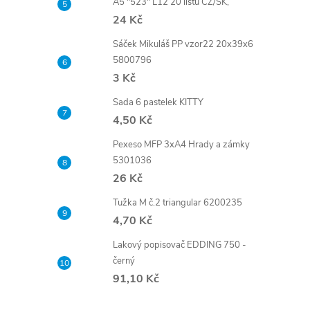
A5 "523" L12 20 listů CZ/SK,
24 Kč
Sáček Mikuláš PP vzor22 20x39x6
5800796
3 Kč
Sada 6 pastelek KITTY
4,50 Kč
Pexeso MFP 3xA4 Hrady a zámky
5301036
26 Kč
Tužka M č.2 triangular 6200235
4,70 Kč
Lakový popisovač EDDING 750 -
černý
91,10 Kč