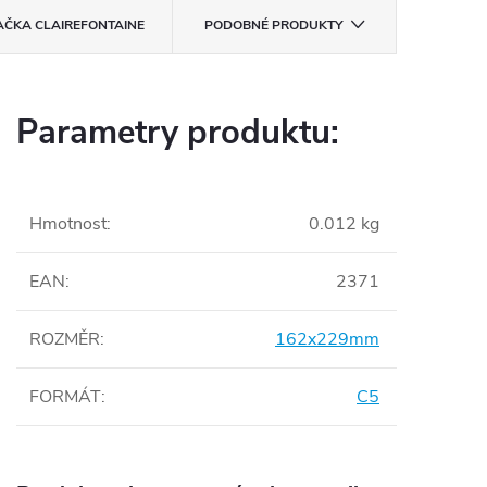
AČKA
CLAIREFONTAINE
PODOBNÉ PRODUKTY
Parametry produktu:
Hmotnost
:
0.012 kg
EAN
:
2371
ROZMĚR
:
162x229mm
FORMÁT
:
C5