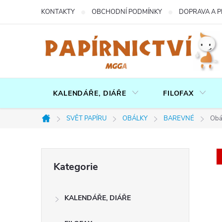
Přejít
KONTAKTY
OBCHODNÍ PODMÍNKY
DOPRAVA A P
na
obsah
KALENDÁŘE, DIÁŘE
FILOFAX
SVĚT PAPÍRU
OBÁLKY
BAREVNÉ
Obá
Domů
P
Přeskočit
Kategorie
kategorie
o
KALENDÁŘE, DIÁŘE
s