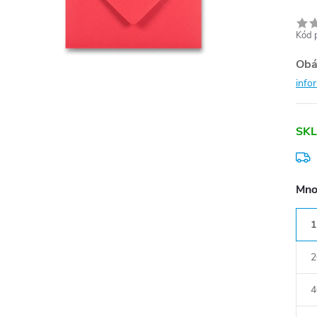
Kód 
Obá
info
SK
Mno
1
2
4