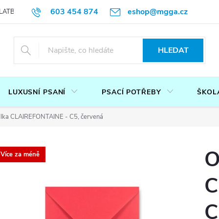
603 454 874
eshop@mgga.cz
LATBA
DOTAZ
PODMÍNKY OCHRANY OSOBNÍCH ÚDAJŮ
P
HLEDAT
LUXUSNÍ PSANÍ
PSACÍ POTŘEBY
ŠKOL
lka CLAIREFONTAINE - C5, červená
O
Více za méně
C
C