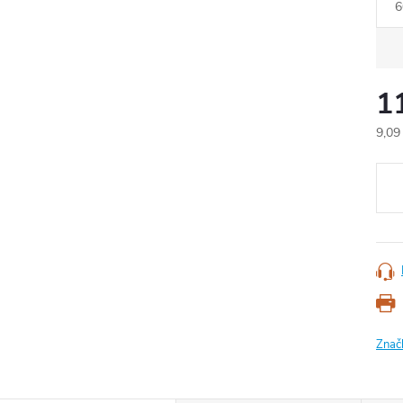
6
1
9,09
Měr
cena
Znač