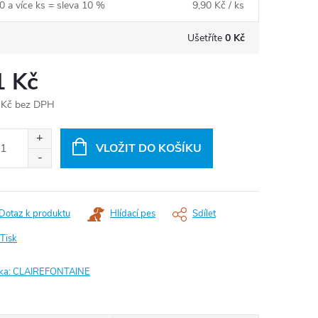
0 a více ks = sleva 10 %
9,90 Kč
/ ks
Ušetříte
0 Kč
1 Kč
 Kč bez DPH
ná
:
VLOŽIT DO KOŠÍKU
Dotaz k produktu
Hlídací pes
Sdílet
Tisk
ka:
CLAIREFONTAINE