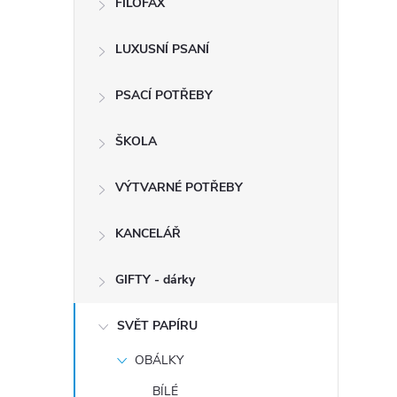
FILOFAX
t
LUXUSNÍ PSANÍ
r
a
PSACÍ POTŘEBY
n
ŠKOLA
n
VÝTVARNÉ POTŘEBY
í
KANCELÁŘ
p
GIFTY - dárky
a
SVĚT PAPÍRU
OBÁLKY
n
BÍLÉ