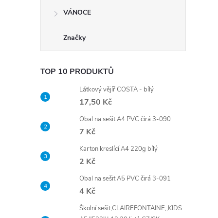
VÁNOCE
Značky
TOP 10 PRODUKTŮ
Látkový vějíř COSTA - bílý
17,50 Kč
Obal na sešit A4 PVC čirá 3-090
7 Kč
Karton kreslící A4 220g bílý
2 Kč
Obal na sešit A5 PVC čirá 3-091
4 Kč
Školní sešit,CLAIREFONTAINE,,KIDS