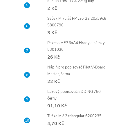
Karton kreslící A4 220g bílý
2 Kč
Sáček Mikuláš PP vzor22 20x39x6
5800796
3 Kč
Pexeso MFP 3xA4 Hrady a zámky
5301036
26 Kč
Náplň pro popisovač Pilot V-Board
Master, černá
22 Kč
Lakový popisovač EDDING 750 -
černý
91,10 Kč
Tužka M č.2 triangular 6200235
4,70 Kč