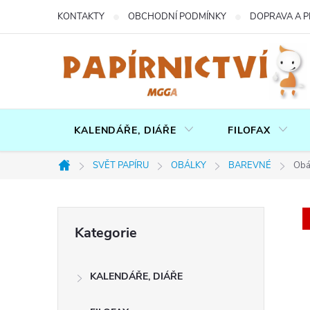
Přejít
KONTAKTY
OBCHODNÍ PODMÍNKY
DOPRAVA A P
na
obsah
KALENDÁŘE, DIÁŘE
FILOFAX
SVĚT PAPÍRU
OBÁLKY
BAREVNÉ
Obá
Domů
P
Přeskočit
Kategorie
kategorie
o
KALENDÁŘE, DIÁŘE
s