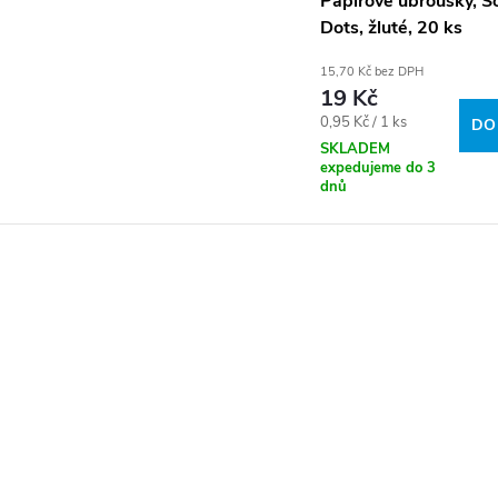
Papírové ubrousky, So
Dots, žluté, 20 ks
15,70 Kč bez DPH
19 Kč
Měrná
0,95 Kč / 1 ks
DO
cena:
SKLADEM
expedujeme do 3
dnů