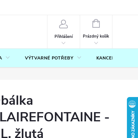
OUČENÍ O PRÁVU NA ODSTOUPENÍ OD SMLOUVY
FORMULÁŘ PRO U
NÁKUPNÍ
KOŠÍK
Prázdný košík
Přihlášení
A
VÝTVARNÉ POTŘEBY
KANCELÁŘ
bálka
LAIREFONTAINE -
L, žlutá