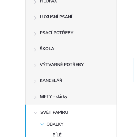
FILOFAX
t
LUXUSNÍ PSANÍ
r
a
PSACÍ POTŘEBY
n
ŠKOLA
n
VÝTVARNÉ POTŘEBY
í
KANCELÁŘ
p
GIFTY - dárky
a
SVĚT PAPÍRU
OBÁLKY
n
BÍLÉ