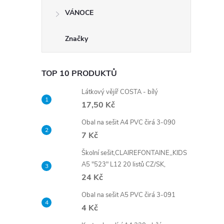
VÁNOCE
Značky
TOP 10 PRODUKTŮ
Látkový vějíř COSTA - bílý
17,50 Kč
Obal na sešit A4 PVC čirá 3-090
7 Kč
Školní sešit,CLAIREFONTAINE,,KIDS
A5 "523" L12 20 listů CZ/SK,
24 Kč
Obal na sešit A5 PVC čirá 3-091
4 Kč