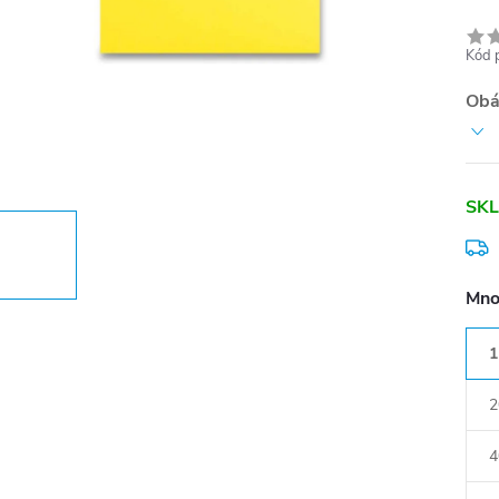
Kód 
Obá
SKL
Mno
1
2
4