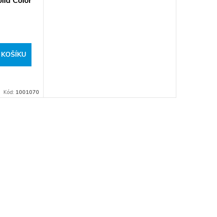
lid Color
 KOŠÍKU
Kód:
1001070