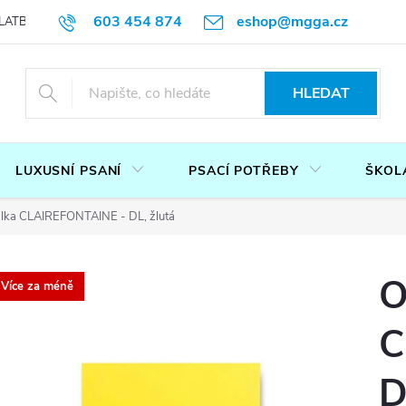
603 454 874
eshop@mgga.cz
LATBA
DOTAZ
PODMÍNKY OCHRANY OSOBNÍCH ÚDAJŮ
P
HLEDAT
LUXUSNÍ PSANÍ
PSACÍ POTŘEBY
ŠKOL
lka CLAIREFONTAINE - DL, žlutá
O
Více za méně
C
D