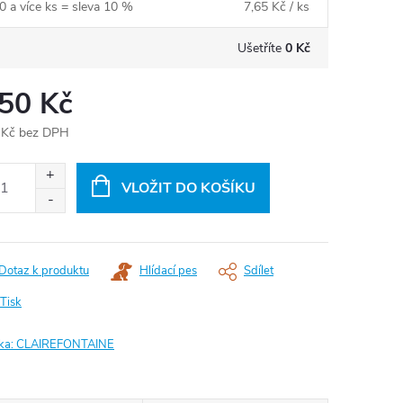
0 a více ks = sleva 10 %
7,65 Kč
/ ks
Ušetříte
0 Kč
,50 Kč
 Kč bez DPH
ná
:
VLOŽIT DO KOŠÍKU
Dotaz k produktu
Hlídací pes
Sdílet
Tisk
ka:
CLAIREFONTAINE