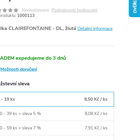
Podrobnosti hodnocení
Neohodnoceno
produktu:
1000113
lka CLAIREFONTAINE - DL, žlutá
Detailní informace
ADEM expedujeme do 3 dnů
Možnosti doručení
žstevní sleva
 - 19 ks
8,50 Kč
/ ks
0 - 39 ks = sleva 5 %
8,08 Kč
/ ks
0 - 59 ks = sleva 7 %
7,91 Kč
/ ks