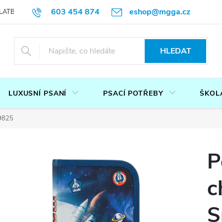
603 454 874
eshop@mgga.cz
LATBA
DOTAZ
PODMÍNKY OCHRANY OSOBNÍCH ÚDAJŮ
P
HLEDAT
LUXUSNÍ PSANÍ
PSACÍ POTŘEBY
ŠKOL
39825
P
c
S