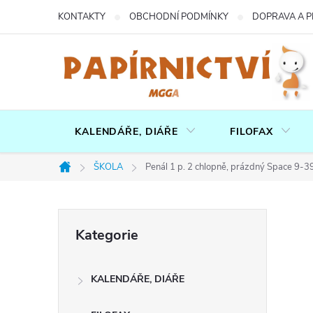
Přejít
KONTAKTY
OBCHODNÍ PODMÍNKY
DOPRAVA A P
na
obsah
KALENDÁŘE, DIÁŘE
FILOFAX
ŠKOLA
Penál 1 p. 2 chlopně, prázdný Space 9-
Domů
P
Přeskočit
Kategorie
kategorie
o
KALENDÁŘE, DIÁŘE
s