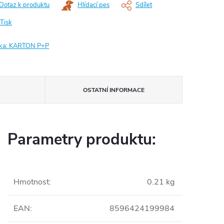
Dotaz k produktu
Hlídací pes
Sdílet
Tisk
ka:
KARTON P+P
OSTATNÍ INFORMACE
Parametry produktu:
Hmotnost
:
0.21 kg
EAN
:
8596424199984