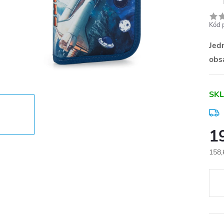
Kód 
Jed
obs
SKL
1
158,
Měr
cena