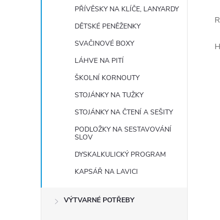
PŘÍVĚSKY NA KLÍČE, LANYARDY
R
DĚTSKÉ PENĚŽENKY
SVAČINOVÉ BOXY
H
LÁHVE NA PITÍ
ŠKOLNÍ KORNOUTY
STOJÁNKY NA TUŽKY
STOJÁNKY NA ČTENÍ A SEŠITY
PODLOŽKY NA SESTAVOVÁNÍ
SLOV
DYSKALKULICKÝ PROGRAM
KAPSÁŘ NA LAVICI
VÝTVARNÉ POTŘEBY