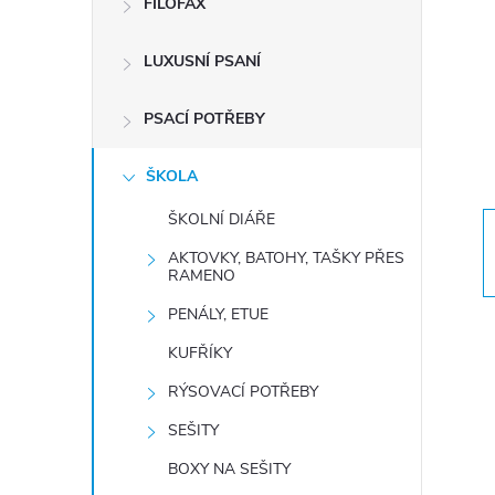
FILOFAX
t
LUXUSNÍ PSANÍ
r
a
PSACÍ POTŘEBY
n
ŠKOLA
ŠKOLNÍ DIÁŘE
n
AKTOVKY, BATOHY, TAŠKY PŘES
RAMENO
í
PENÁLY, ETUE
p
KUFŘÍKY
RÝSOVACÍ POTŘEBY
a
SEŠITY
n
BOXY NA SEŠITY