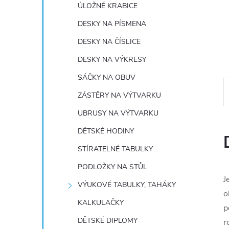
e
ÚLOŽNÉ KRABICE
DESKY NA PÍSMENA
l
DESKY NA ČÍSLICE
DESKY NA VÝKRESY
SÁČKY NA OBUV
ZÁSTĚRY NA VÝTVARKU
UBRUSY NA VÝTVARKU
DĚTSKÉ HODINY
STÍRATELNÉ TABULKY
PODLOŽKY NA STŮL
J
VÝUKOVÉ TABULKY, TAHÁKY
o
KALKULAČKY
p
DĚTSKÉ DIPLOMY
r