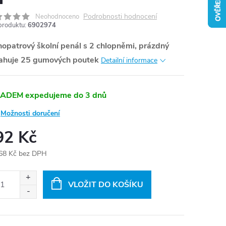
Podrobnosti hodnocení
Neohodnoceno
produktu:
6902974
nopatrový školní penál s 2 chlopněmi, prázdný
ahuje 25 gumových poutek
Detailní informace
ADEM expedujeme do 3 dnů
Možnosti doručení
92 Kč
68 Kč bez DPH
ná
:
VLOŽIT DO KOŠÍKU