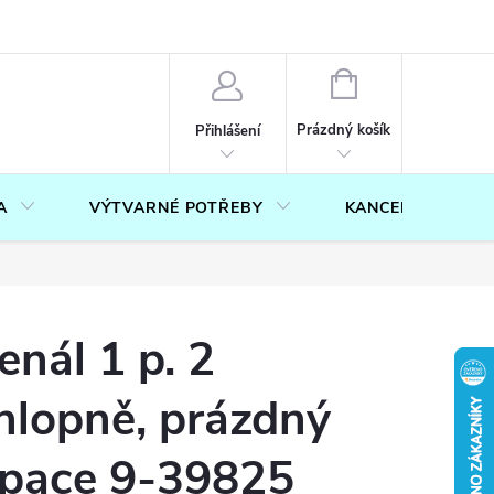
OUČENÍ O PRÁVU NA ODSTOUPENÍ OD SMLOUVY
FORMULÁŘ PRO U
NÁKUPNÍ
KOŠÍK
Prázdný košík
Přihlášení
A
VÝTVARNÉ POTŘEBY
KANCELÁŘ
enál 1 p. 2
hlopně, prázdný
pace 9-39825