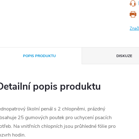
Znač
POPIS PRODUKTU
DISKUZE
Detailní popis produktu
ednopatrový školní penál s 2 chlopněmi, prázdný
bsahuje 25 gumových poutek pro uchycení psacích
otřeb. Na vnitřních chlopních jsou průhledné fólie pro
ozvrh hodin.