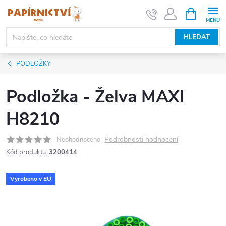
Přejít
NÁKUPNÍ
KOŠÍK
na
obsah
HLEDAT
PODLOŽKY
Podložka - Želva MAXI
H8210
Podrobnosti hodnocení
Neohodnoceno
Kód produktu:
3200414
Vyrobeno v EU