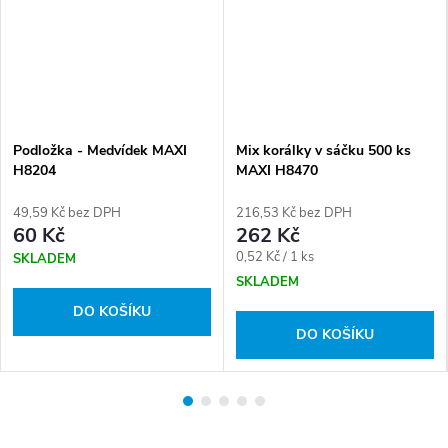
Podložka - Medvídek MAXI
Mix korálky v sáčku 500 ks
H8204
MAXI H8470
49,59 Kč bez DPH
216,53 Kč bez DPH
60 Kč
262 Kč
Měrná
0,52 Kč / 1 ks
SKLADEM
cena:
SKLADEM
DO KOŠÍKU
DO KOŠÍKU