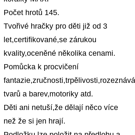
Počet hrotů 145.
Tvořivé hračky pro děti již od 3
let,certifikované,se zárukou
kvality,oceněné několika cenami.
Pomůcka k procvičení
fantazie,zručnosti,trpělivosti,rozeznáv
tvarů a barev,motoriky atd.
Děti ani netuší,že dělají něco více
než že si jen hrají.
Podložku lze položit na předlohu a