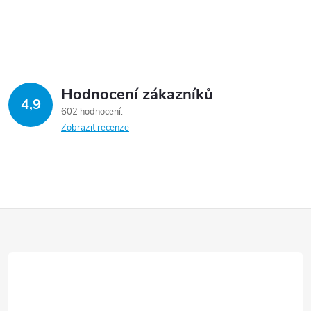
Hodnocení zákazníků
4,9
602 hodnocení
Zobrazit recenze
Z
á
p