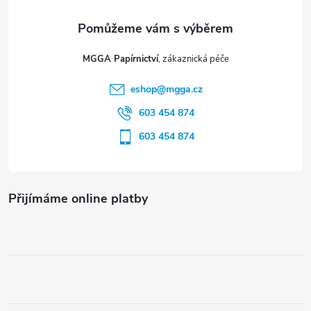
a
t
MGGA Papírnictví
í
eshop
@
mgga.cz
603 454 874
603 454 874
Přijímáme online platby