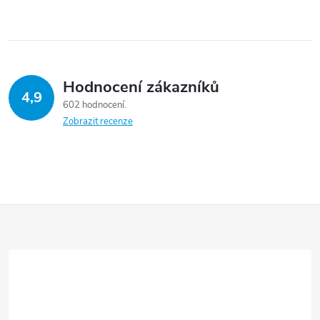
Hodnocení zákazníků
4,9
602 hodnocení
Zobrazit recenze
Z
á
p