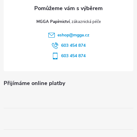
a
t
MGGA Papírnictví
í
eshop
@
mgga.cz
603 454 874
603 454 874
Přijímáme online platby