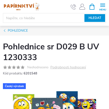
Přejít
NÁKUPNÍ
KOŠÍK
na
obsah
HLEDAT
POHLEDNICE
Pohlednice sr D029 B UV
1230333
Podrobnosti hodnocení
Neohodnoceno
Kód produktu:
6201548
Český výrobek