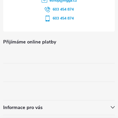
eshop
@
mgga.cz
603 454 874
603 454 874
Přijímáme online platby
Informace pro vás