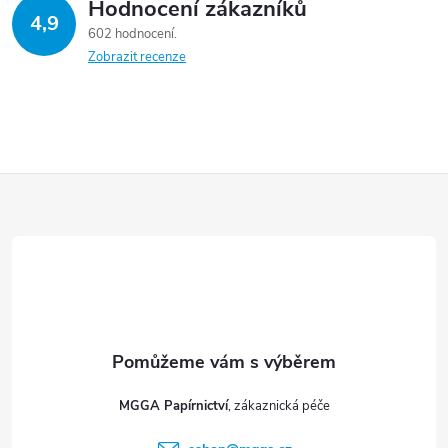
Hodnocení zákazníků
4,9
602 hodnocení
Zobrazit recenze
Z
á
p
a
t
MGGA Papírnictví
í