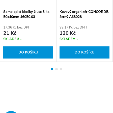
Samolepicí bločky žluté 3 ks
Kovový organizér CONCORDE,
50x40mm 46050.03
černý A68028
17,36 Kč bez DPH
99,17 Kč bez DPH
21 Kč
120 Kč
SKLADEM -
SKLADEM -
DO KOŠÍKU
DO KOŠÍKU