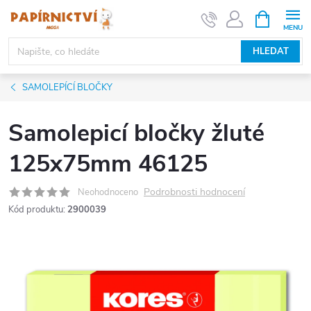
Přejít
NÁKUPNÍ
KOŠÍK
na
obsah
HLEDAT
SAMOLEPÍCÍ BLOČKY
Samolepicí bločky žluté
125x75mm 46125
Podrobnosti hodnocení
Neohodnoceno
Kód produktu:
2900039