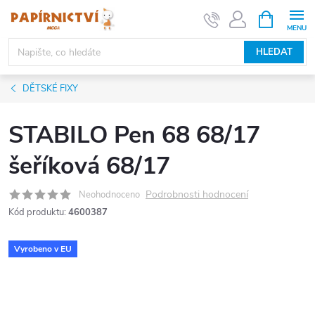
Přejít
NÁKUPNÍ
KOŠÍK
na
obsah
HLEDAT
DĚTSKÉ FIXY
STABILO Pen 68 68/17
šeříková 68/17
Podrobnosti hodnocení
Neohodnoceno
Kód produktu:
4600387
Vyrobeno v EU