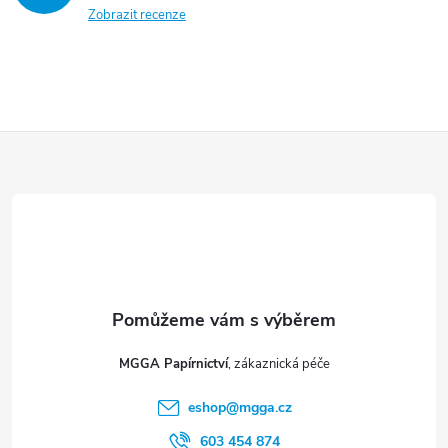
Zobrazit recenze
Z
á
p
a
t
MGGA Papírnictví
í
eshop
@
mgga.cz
603 454 874