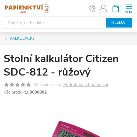
Přejít
NÁKUPNÍ
KOŠÍK
na
obsah
HLEDAT
KALKULAČKY
Stolní kalkulátor Citizen
SDC-812 - růžový
Podrobnosti hodnocení
Neohodnoceno
Kód produktu:
9600002