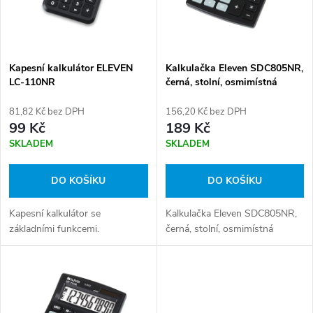
n
i
í
s
p
Kapesní kalkulátor ELEVEN
Kalkulačka Eleven SDC805NR,
LC-110NR
černá, stolní, osmimístná
p
r
81,82 Kč bez DPH
156,20 Kč bez DPH
r
99 Kč
189 Kč
o
SKLADEM
SKLADEM
o
d
DO KOŠÍKU
DO KOŠÍKU
d
u
Kapesní kalkulátor se
Kalkulačka Eleven SDC805NR,
u
základními funkcemi.
černá, stolní, osmimístná
k
k
t
t