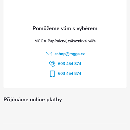
p
k
y
a
v
t
ý
MGGA Papírnictví
í
p
eshop
@
mgga.cz
603 454 874
i
603 454 874
s
u
Přijímáme online platby