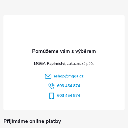
Z
á
p
a
t
MGGA Papírnictví
í
eshop
@
mgga.cz
603 454 874
603 454 874
Přijímáme online platby