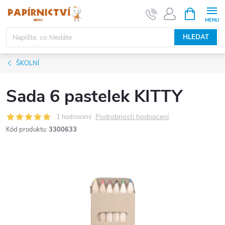
Přejít
NÁKUPNÍ
KOŠÍK
na
obsah
HLEDAT
ŠKOLNÍ
Sada 6 pastelek KITTY
Podrobnosti hodnocení
1 hodnocení
Kód produktu:
3300633