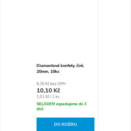
Diamantové konfety, čiré,
20mm, 10ks
8,35 Kč bez DPH
10,10 Kč
Měrná
1,01 Kč / 1 ks
cena:
SKLADEM expedujeme do 3
dnů
DO KOŠÍKU