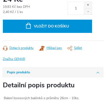
19,83 Kč bez DPH
Měrná
2,40 Kč / 1 ks
cena:
VLOŽIT DO KOŠÍKU
Dotaz k produktu
Hlídací pes
Sdílet
Značka:
GEMAR
Popis produktu
Detailní popis produktu
Balení lososových balónků o průměru 26cm - 10ks.