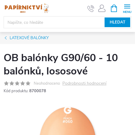
Přejít
NÁKUPNÍ
KOŠÍK
na
obsah
HLEDAT
LATEXOVÉ BALÓNKY
OB balónky G90/60 - 10
balónků, lososové
Podrobnosti hodnocení
Neohodnoceno
Kód produktu:
8700078