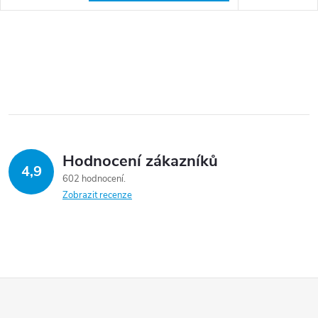
Hodnocení zákazníků
4,9
602 hodnocení
Zobrazit recenze
Z