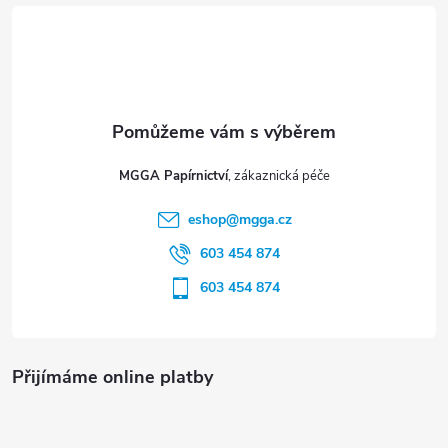
á
p
a
t
MGGA Papírnictví
í
eshop
@
mgga.cz
603 454 874
603 454 874
Přijímáme online platby